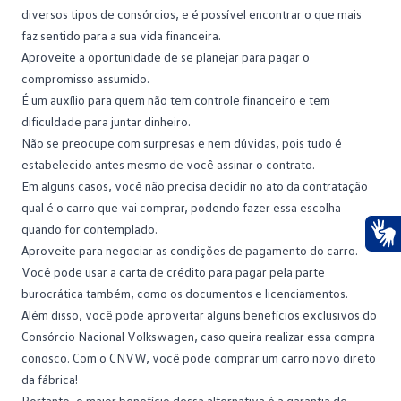
diversos tipos de consórcios, e é possível encontrar o que mais
faz sentido para a sua vida financeira.
Aproveite a oportunidade de se planejar para pagar o
compromisso assumido.
É um auxílio para quem não tem
controle financeiro
e tem
dificuldade para juntar dinheiro.
Não se preocupe com surpresas e nem dúvidas, pois tudo é
estabelecido antes mesmo de você assinar o contrato.
Em alguns casos, você não precisa decidir no ato da contratação
qual é o carro que vai comprar, podendo fazer essa escolha
quando for contemplado.
Aproveite para negociar as condições de pagamento do carro.
Ace
Você pode usar a carta de crédito para pagar pela parte
burocrática também, como os documentos e licenciamentos.
Além disso, você pode aproveitar alguns benefícios exclusivos do
Consórcio Nacional Volkswagen
, caso queira realizar essa compra
conosco. Com o CNVW, você pode comprar um carro novo direto
da fábrica!
Portanto, o maior benefício dessa alternativa é a garantia de