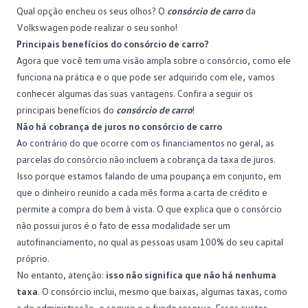
Qual opção encheu os seus olhos? O
consórcio de carro
da
Volkswagen pode realizar o seu sonho!
Principais benefícios do consórcio de carro?
Agora que você tem uma visão ampla sobre o consórcio, como ele
funciona na prática e o que pode ser adquirido com ele, vamos
conhecer algumas das suas vantagens. Confira a seguir os
principais benefícios do
consórcio de carro
!
Não há cobrança de juros no consórcio de carro
Ao contrário do que ocorre com os financiamentos no geral, as
parcelas do consórcio
não incluem a cobrança da taxa de juros.
Isso porque estamos falando de uma poupança em conjunto, em
que o dinheiro reunido a cada mês forma a carta de crédito e
permite a compra do bem à vista. O que explica que o consórcio
não possui juros é o fato de essa modalidade ser um
autofinanciamento, no qual as pessoas usam 100% do seu capital
próprio.
No entanto, atenção:
isso não significa que não há nenhuma
taxa
. O consórcio inclui, mesmo que baixas, algumas taxas, como
a de administração, o seguro e o
fundo reserva
. Esses custos