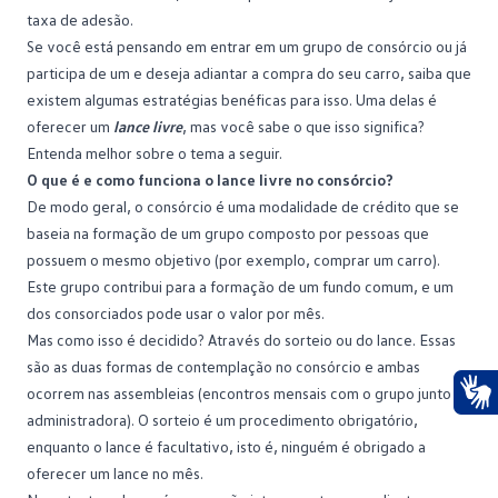
taxa de adesão.
Se você está pensando em entrar em um grupo de consórcio ou já
participa de um e deseja adiantar a compra do seu carro, saiba que
existem algumas estratégias benéficas para isso. Uma delas é
oferecer um
lance livre
, mas você sabe o que isso significa?
Entenda melhor sobre o tema a seguir.
O que é e como funciona o lance livre no consórcio?
De modo geral, o
consórcio
é uma modalidade de crédito que se
baseia na formação de um grupo composto por pessoas que
possuem o mesmo objetivo (por exemplo, comprar um carro).
Este grupo contribui para a formação de um fundo comum, e um
dos consorciados pode usar o valor por mês.
Mas como isso é decidido? Através do sorteio ou do lance. Essas
são as duas formas de contemplação no consórcio e ambas
ocorrem nas
assembleias
(encontros mensais com o grupo junto à
administradora). O sorteio é um procedimento obrigatório,
Ace
enquanto o lance é facultativo, isto é, ninguém é obrigado a
oferecer um lance no mês.