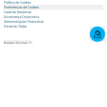
Política de Cookies
Preferências de Cookies
Canal de Denúncias
Governança Corporativa
Demonstrações Financeiras
Portal do Titular
Redes Sociais
Facebook
SAC: 0800 817 6566 | 3003-7376 -
relacionamento@cnvw.com.br
| Deficiente auditivo/fala:
0800 886 0006
Ouvidoria¹: 3003-7368 e 0800 721 7868 -