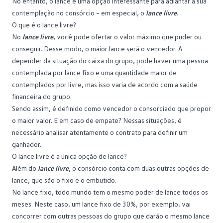
No entanto, o lance é uma opção interessante para adiantar a sua
contemplação no consórcio – em especial, o
lance livre
.
O que é o lance livre?
No
lance livre
, você pode ofertar o valor máximo que puder ou
conseguir. Desse modo, o maior
lance
será o vencedor. A
depender da situação do caixa do grupo, pode haver uma pessoa
contemplada por lance fixo e uma quantidade maior de
contemplados por livre, mas isso varia de acordo com a saúde
financeira do grupo.
Sendo assim, é definido como vencedor o consorciado que propor
o maior valor. E em caso de empate? Nessas situações, é
necessário analisar atentamente o contrato para definir um
ganhador.
O lance livre é a única opção de lance?
Além do
lance livre
, o consórcio conta com duas outras opções de
lance, que são o fixo e o embutido.
No lance fixo, todo mundo tem o mesmo poder de lance todos os
meses. Neste caso, um lance fixo de 30%, por exemplo, vai
concorrer com outras pessoas do grupo que darão o mesmo
lance