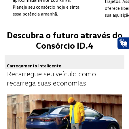
aproximadamente 160 km/h.
trajetos. A
Planeje seu consórcio hoje e sinta
oferece libe
essa potência amanhã.
sua aquisiçã
Descubra o futuro através do
Consórcio ID.4
Ace
Carregamento Inteligente
Recarregue seu veículo como
recarrega suas economias