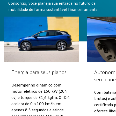
Consórcio, você planeja sua entrada no futuro da
mobilidade de forma sustentável financeiramente.
Energia para seus planos
Autonomia
seu plan
Desempenho dinâmico com
motor elétrico de 150 kW (204
Com bateri
cv) e torque de 31,6 kgfm. O ID.4
brutos) e a
acelera de 0 a 100 km/h em
certificada
apenas 8,5 segundos e atinge
oferece libe