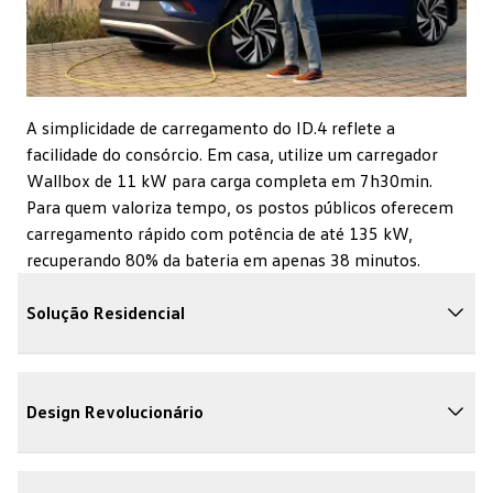
A simplicidade de carregamento do ID.4 reflete a
facilidade do consórcio. Em casa, utilize um carregador
Wallbox de 11 kW para carga completa em 7h30min.
Para quem valoriza tempo, os postos públicos oferecem
carregamento rápido com potência de até 135 kW,
recuperando 80% da bateria em apenas 38 minutos.
Solução Residencial
A Wallbox da GreenV pode ser adquirida ou alugada
conforme sua preferência, assim como o consórcio se
Design Revolucionário
adapta ao seu planejamento financeiro. Sua instalação
simples não requer comunicação com a companhia
O ID.4 traz um conceito de espaço inovador para sua
elétrica e consome o equivalente a um chuveiro.