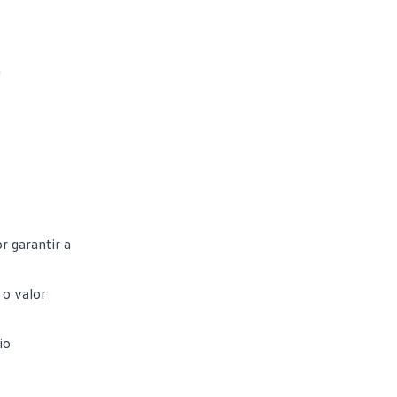
a
r garantir a
 o valor
io