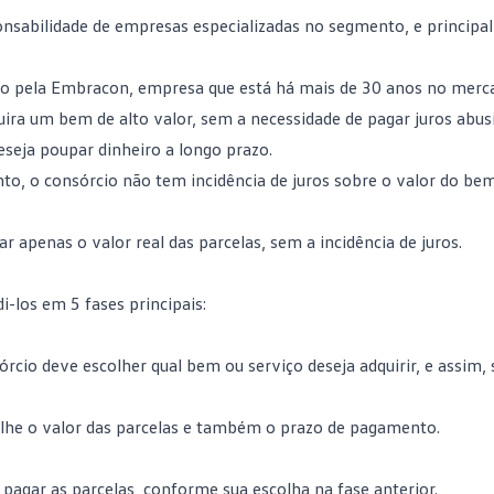
onsabilidade de empresas especializadas no segmento, e principa
o pela Embracon, empresa que está há mais de 30 anos no merca
uira um bem de alto valor, sem a necessidade de pagar juros abus
seja poupar dinheiro a longo prazo.
o, o consórcio não tem incidência de juros sobre o valor do bem
r apenas o valor real das parcelas, sem a incidência de juros.
i-los em 5 fases principais:
rcio deve escolher qual bem ou serviço deseja adquirir, e assim, 
lhe o valor das parcelas e também o prazo de pagamento.
agar as parcelas, conforme sua escolha na fase anterior.