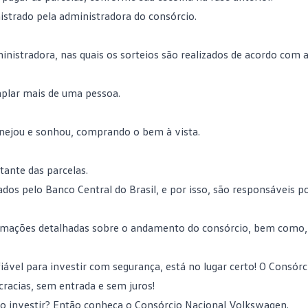
strado pela administradora do consórcio.
ministradora, nas quais os sorteios são realizados de acordo com 
mplar mais de uma pessoa.
anejou e sonhou, comprando o bem à vista.
ante das parcelas.
os pelo Banco Central do Brasil, e por isso, são responsáveis po
ormações detalhadas sobre o andamento do consórcio, bem como,
ável para investir com segurança, está no lugar certo! O Consórc
racias, sem entrada e sem juros!
o investir? Então conheça o
Consórcio Nacional Volkswagen
.