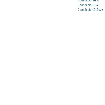
Consórcio Tera
Consórcio ID.4
Consórcio ID.Buzz
SAC: 0800 817 6566 
O Consórcio Volkswagen é administrado pela Embracon 
COMUNICADO:
O Consórcio Volkswagen - Administrado
Alameda Europa, 150, 4º andar, sala Consórcio VW, S