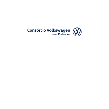
| 3003-7376 -
relacionamento@cnvw.com.br
| Deficiente auditi
Ouvidoria¹: 3003-7368 e 0800 721 7868 -
ouvidoria@cnvw.com.b
© Volkswagen Financial Services
2026
Administradora de Consórcios Ltda.
ra de Consórcio Ltda. (CNPJ nº 47.658.539/0001-04) tem um novo endereç
antana de Parnaíba - CEP 06.543-325.