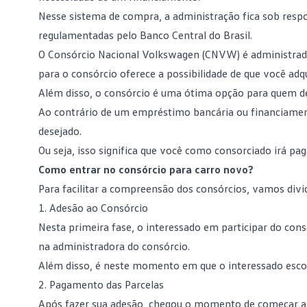
Nesse sistema de compra, a administração fica sob resp
regulamentadas pelo Banco Central do Brasil.
O Consórcio Nacional Volkswagen (CNVW) é administrad
para o
consórcio
oferece a possibilidade de que você adq
Além disso, o consórcio é uma ótima opção para quem de
Ao contrário de um empréstimo bancária ou financiament
desejado.
Ou seja, isso significa que você como consorciado irá paga
Como entrar no consórcio para carro novo?
Para facilitar a compreensão dos consórcios, vamos divid
1. Adesão ao Consórcio
Nesta primeira fase, o interessado em participar do consó
na
administradora do consórcio
.
Além disso, é neste momento em que o interessado esco
2. Pagamento das Parcelas
Após fazer sua adesão, chegou o momento de começar a p