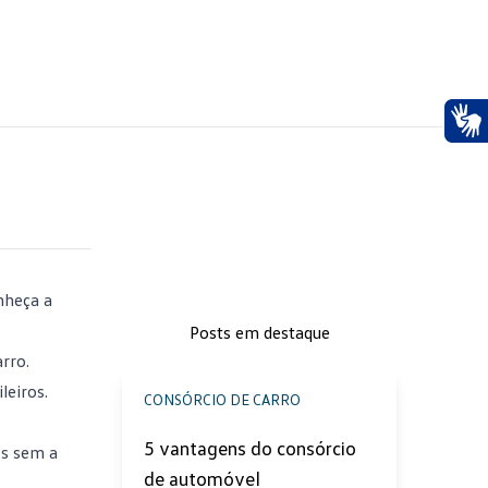
Ace
nheça a
Posts em destaque
rro.
leiros.
CONSÓRCIO DE CARRO
5 vantagens do consórcio
os sem a
de automóvel