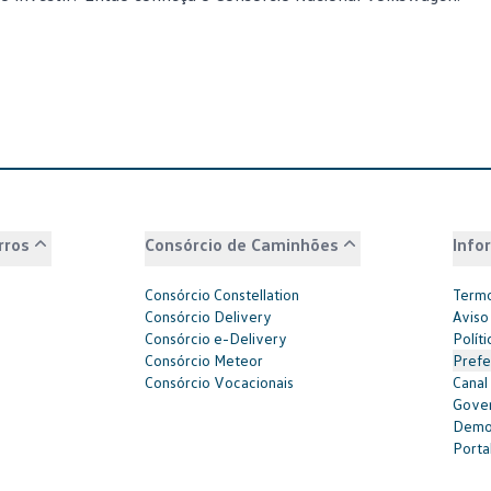
rros
Consórcio de Caminhões
Info
Consórcio Constellation
Termo
Consórcio Delivery
Aviso
Consórcio e-Delivery
Polít
Consórcio Meteor
Prefe
Consórcio Vocacionais
Canal
Gover
Demon
Portal