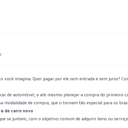
!
to você imagina. Quer pagar por ele sem entrada e sem juros? Co
ocar de
automóvel
, e até mesmo planejar a compra do primeiro ca
sa modalidade de compra, que o tornam tão especial para os brasi
ra de carro novo
que se juntam, com o objetivo comum de adquirir bens ou serviç