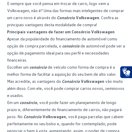
E sempre que você pensa em trocar de carro, logo vem a
Volkswagen, não é? Uma das formas mais inteligentes de comprar
um carro novo é através do
Consórcio
Volkswagen
. Confira as
principais vantagens desta modalidade de compra!
Principais vantagens de fazer um Consórcio Volkswagen
Apesar da popularidade do financiamento de automóvel como
opção de compra parcelada, o
consórcio
de automóvel pode ser a
opção de pagamento ideal para seu perfil e necessidades
financeiras.
Escolher um
consórcio
de veículo como forma de compra é a
melhor forma de facilitar a aquisição do seu bem de alto valor.
Ace
Mas acredite, as vantagens do
Consórcio
Volkswagen
vão muito
além disso. Com ele, você pode comprar carros novos, seminovos
e usados.
Em um
consórcio
, você pode fazer um planejamento de longo
prazo e, diferentemente do financiamento de carros, não pagará
juros. No
Consórcio
Volkswagen
, você paga parcelas que cabem
perfeitamente no seu bolso e, quando for contemplado, pode
negociar o bem à vista, aumentando, assim, o poder de compra.