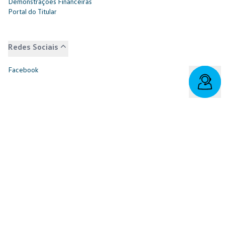
Demonstrações Financeiras
Portal do Titular
Redes Sociais
Facebook
SAC: 0800 817 6566 | 3003-7376 -
relacionamento@cnvw.com.br
| Deficiente auditivo/fala:
0800 886 0006
Ouvidoria¹: 3003-7368 e 0800 721 7868 -
ouvidoria@cnvw.com.br
© Volkswagen Financial Services
2026