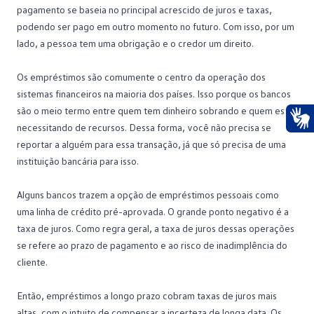
pagamento se baseia no principal acrescido de juros e taxas,
podendo ser pago em outro momento no futuro. Com isso, por um
lado, a pessoa tem uma obrigação e o credor um direito.
Os empréstimos são comumente o centro da operação dos
sistemas financeiros na maioria dos países. Isso porque os bancos
são o meio termo entre quem tem dinheiro sobrando e quem está
necessitando de recursos. Dessa forma, você não precisa se
Ace
reportar a alguém para essa transação, já que só precisa de uma
instituição bancária para isso.
Alguns bancos trazem a opção de empréstimos pessoais como
uma linha de crédito pré-aprovada. O grande ponto negativo é a
taxa de juros
. Como regra geral, a taxa de juros dessas operações
se refere ao prazo de pagamento e ao risco de inadimplência do
cliente.
Então, empréstimos a longo prazo cobram taxas de juros mais
altas, com o intuito de compensar a incerteza de longa data. Os