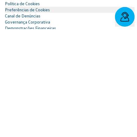
Política de Cookies
Preferências de Cookies
Canal de Denúncias
Governança Corporativa
Demonstrações Financeiras
Portal do Titular
Redes Sociais
Facebook
SAC: 0800 817 6566 | 3003-7376 -
relacionamento@cnvw.com.br
| Deficiente auditivo/fala:
0800 886 0006