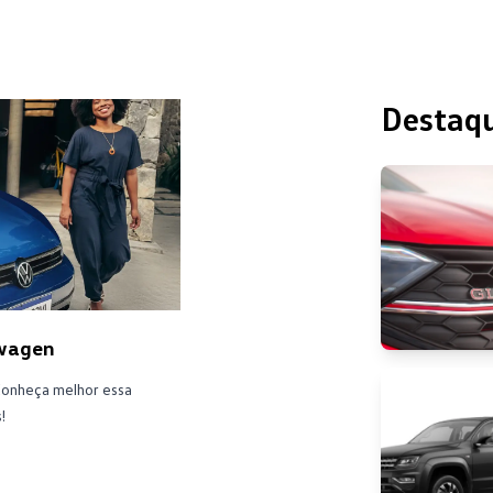
Destaq
swagen
 Conheça melhor essa
!