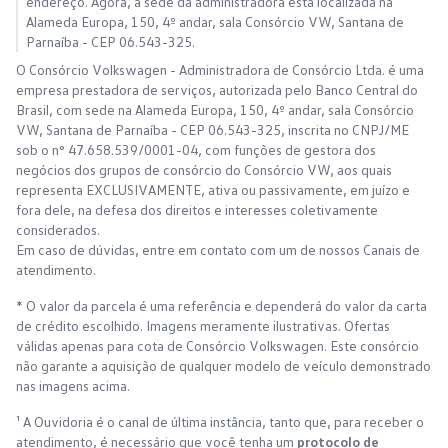
endereço. Agora, a sede da administradora está localizada na
Alameda Europa, 150, 4º andar, sala Consórcio VW, Santana de
Parnaíba - CEP 06.543-325.
O Consórcio Volkswagen - Administradora de Consórcio Ltda. é uma
empresa prestadora de serviços, autorizada pelo Banco Central do
Brasil, com sede na Alameda Europa, 150, 4º andar, sala Consórcio
VW, Santana de Parnaíba - CEP 06.543-325, inscrita no CNPJ/ME
sob o n° 47.658.539/0001-04, com funções de gestora dos
negócios dos grupos de consórcio do Consórcio VW, aos quais
representa EXCLUSIVAMENTE, ativa ou passivamente, em juízo e
fora dele, na defesa dos direitos e interesses coletivamente
considerados.
Em caso de dúvidas, entre em contato com um de nossos Canais de
atendimento.
* O valor da parcela é uma referência e dependerá do valor da carta
de crédito escolhido. Imagens meramente ilustrativas. Ofertas
válidas apenas para cota de Consórcio Volkswagen. Este consórcio
não garante a aquisição de qualquer modelo de veículo demonstrado
nas imagens acima.
¹ A Ouvidoria é o canal de última instância, tanto que, para receber o
atendimento, é necessário que você tenha um
protocolo de