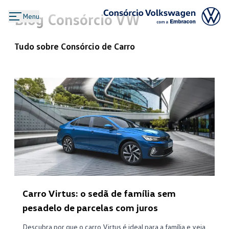
Blog Consórcio VW
Menu
Logo Consórcio Volkswagen com a
Tudo sobre
Consórcio de Carro
Carro Virtus: o sedã de família sem
pesadelo de parcelas com juros
Descubra por que o carro Virtus é ideal para a família e veja