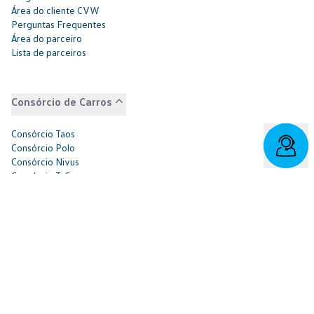
Área do cliente CVW
Perguntas Frequentes
Área do parceiro
Lista de parceiros
Consórcio de Carros
Consórcio Taos
Consórcio Polo
Consórcio Nivus
Consórcio T-Cross
Consórcio Virtus
Consórcio Saveiro
Consórcio Tiguan
Consórcio Amarok
Consórcio Jetta
Consórcio Tera
Consórcio ID.4
Consórcio ID.Buzz