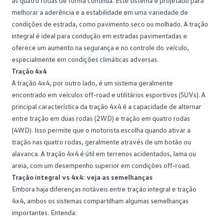
as quatro rodas de forma contínua. Este sistema é projetado para
melhorar a aderência e a estabilidade em uma variedade de
condições de estrada, como pavimento seco ou molhado. A tração
integral é ideal para condução em estradas pavimentadas e
oferece um aumento na
segurança
e no controle do veículo,
especialmente em condições climáticas adversas.
Tração 4x4
A tração 4x4, por outro lado, é um sistema geralmente
encontrado em veículos off-road e utilitários esportivos (
SUVs
). A
principal característica da tração 4x4 é a capacidade de alternar
entre tração em duas rodas (2WD) e tração em quatro rodas
(4WD). Isso permite que o motorista escolha quando ativar a
tração nas quatro rodas, geralmente através de um botão ou
alavanca. A tração 4x4 é útil em terrenos acidentados, lama ou
areia, com um desempenho superior em condições off-road.
Tração integral vs 4x4: veja as semelhanças
Embora haja diferenças notáveis entre tração integral e tração
4x4, ambos os sistemas compartilham algumas semelhanças
importantes. Entenda: