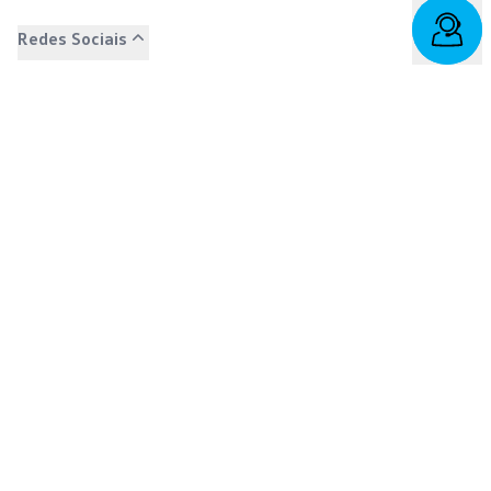
Redes Sociais
Facebook
SAC: 0800 817 6566 | 3003-7376 -
relacionamento@cnvw.com.br
| Deficiente auditivo/fala:
0800 886 0006
Ouvidoria¹: 3003-7368 e 0800 721 7868 -
ouvidoria@cnvw.com.br
© Volkswagen Financial Services
2026