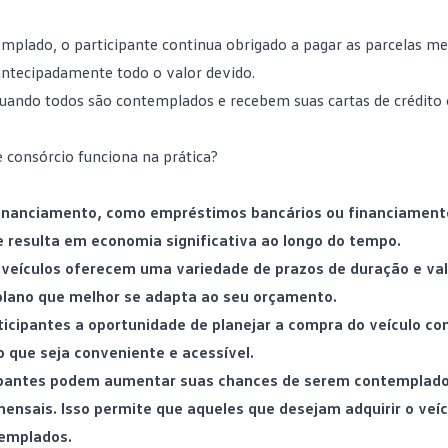
mplado, o participante continua obrigado a pagar as parcelas me
antecipadamente todo o valor devido.
 quando todos são contemplados e recebem suas cartas de crédito
 consórcio funciona na prática?
inanciamento
, como empréstimos bancários ou financiamento
e resulta em economia significativa ao longo do tempo.
ra veículos oferecem uma variedade de prazos de duração e va
 plano que melhor se adapta ao seu orçamento.
ticipantes a oportunidade de planejar a compra do veículo c
que seja conveniente e acessível.
icipantes podem aumentar suas chances de serem contemplad
ensais. Isso permite que aqueles que desejam adquirir o veí
emplados.