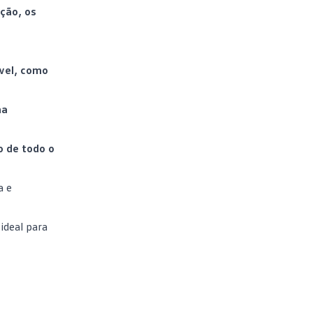
ção, os
ível, como
ma
o de todo o
a e
ideal
para