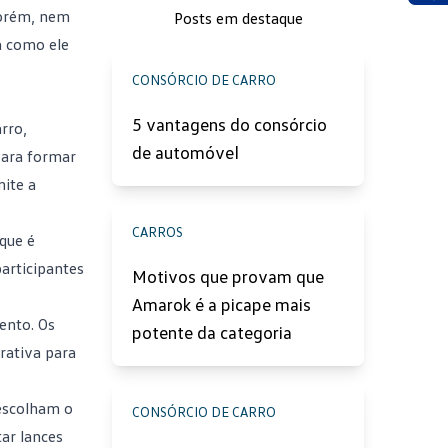
Ace
Porém, nem
Posts em destaque
a como ele
CONSÓRCIO DE CARRO
5 vantagens do consórcio
rro,
de automóvel
para formar
ite a
CARROS
 que é
participantes
Motivos que provam que
Amarok é a picape mais
ento. Os
potente da categoria
rativa para
 escolham o
CONSÓRCIO DE CARRO
ar lances