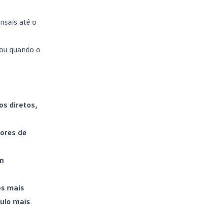
nsais até o
 ou quando o
s diretos,
lores de
om
os mais
culo mais