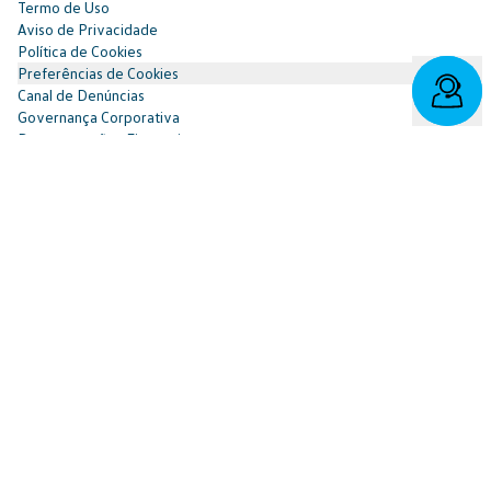
Termo de Uso
Aviso de Privacidade
Política de Cookies
Preferências de Cookies
Canal de Denúncias
Governança Corporativa
Demonstrações Financeiras
Portal do Titular
Redes Sociais
Facebook
SAC: 0800 817 6566 | 3003-7376 -
relacionamento@cnvw.com.br
| Deficiente auditivo/fala: