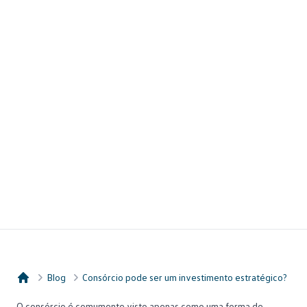
Blog
Consórcio pode ser um investimento estratégico?
Consórcio Embracon
O
consórcio
é comumente visto apenas como uma forma de