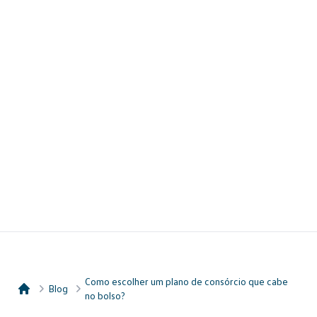
Como escolher um plano de consórcio que cabe
Blog
no bolso?
Consórcio Embracon