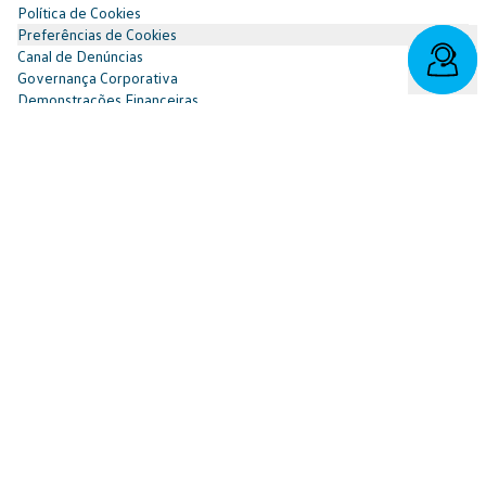
Política de Cookies
Preferências de Cookies
Canal de Denúncias
Governança Corporativa
Demonstrações Financeiras
Portal do Titular
Redes Sociais
Facebook
SAC: 0800 817 6566 | 3003-7376 -
relacionamento@cnvw.com.br
| Deficiente auditivo/fala:
0800 886 0006