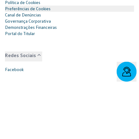
Política de Cookies
Preferências de Cookies
Canal de Denúncias
Governança Corporativa
Demonstrações Financeiras
Portal do Titular
Redes Sociais
Facebook
SAC: 0800 817 6566 | 3003-7376 -
relacionamento@cnvw.com.br
| Deficiente auditivo/fala:
0800 886 0006
Ouvidoria¹: 3003-7368 e 0800 721 7868 -