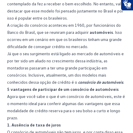
contemplado da fez a receber o bem escolhido. No entanto, vale
destacar que esse modelo foi pensado justamente no Brasil e por
Ace
isso é popular entre os brasileiros.
A criação do consórcio aconteceu em 1960, por funcionários do
Banco do Brasil, que se reuniram para adquirir
automóveis
. Isso
ocorreu em um cenário em que os brasileiros tinham uma grande
dificuldade de conseguir crédito no mercado.
Já que o seu surgimento está ligado ao mercado de automóveis e
por ter sido um aliado no crescimento dessa indústria, as
montadoras passaram a ter uma grande participação em
consórcios. Inclusive, atualmente, um dos modelos mais
conhecidos dessa opção de crédito é o
consórcio de automóveis
.
5 vantagens de participar de um consórcio de automóveis
Agora que você sabe o que é um consórcio de automóveis, este é
o momento ideal para conferir algumas das
vantagens
que essa
modalidade de crédito reserva para o seu bolso a curto e longo
prazo.
1. Ausência de taxa de juros
O
consórcio de automóveis não tem juros
, e por conta disso essa