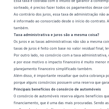
Essa taxa é cobrada com o intuito de garantir a contemp
sorteado, é preciso fazer todos os pagamentos desse con
Ao contrário dos juros, essa taxa de administração não
é informado ao consorciado desde o início do contrato. A
também.
Taxa administrativa e juros são a mesma coisa?
Os juros e as taxas administrativas não são a mesma co
taxas de juros é feito com base no valor residual final,
Por outro lado, no consórcio com a taxa administrativa, 
e por esse motivo o impacto financeiro é muito menor no 
planejamento financeiro simplificado também.
Além disso, é importante ressaltar que outra cobrança pod
porque alguns consórcios possuem uma reserva que garan
Principais benefícios do consórcio de automóveis
O consórcio de automóveis reserva alguns benefícios qu
financiamento, que é uma das mais procuradas. Sendo as