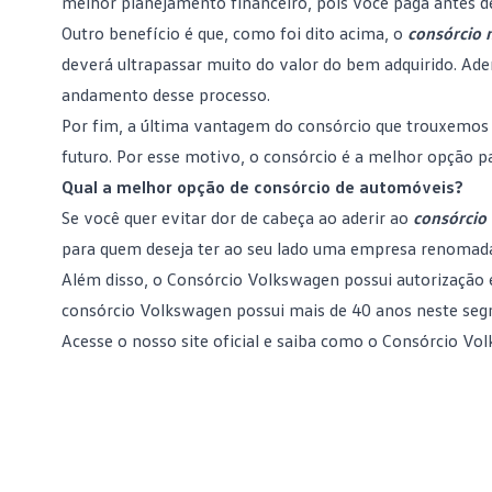
melhor planejamento financeiro, pois você paga antes de 
Outro benefício é que, como foi dito acima, o
consórcio 
deverá ultrapassar muito do valor do bem adquirido. A
andamento desse processo.
Por fim, a última vantagem do consórcio que trouxemos 
futuro. Por esse motivo, o consórcio é a melhor opção p
Qual a melhor opção de consórcio de automóveis?
Se você quer evitar dor de cabeça ao aderir ao
consórcio
para quem deseja ter ao seu lado uma empresa renomada 
Além disso, o Consórcio Volkswagen possui autorização e 
consórcio Volkswagen possui mais de 40 anos neste segm
Acesse o nosso site oficial
e saiba como o Consórcio Volk