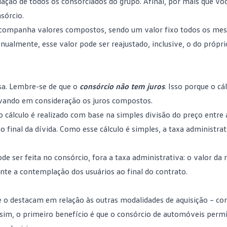
lação de todos os consorciados do grupo. Afinal, por mais que vo
sórcio.
 acompanha valores compostos, sendo um valor fixo todos os mese
nualmente, esse valor pode ser reajustado, inclusive, o do própr
isa. Lembre-se de que o
consórcio não tem juros
. Isso porque o cá
 levando em consideração os juros compostos.
o cálculo é realizado com base na simples divisão do preço entre 
final da dívida. Como esse cálculo é simples, a taxa administrat
e ser feita no consórcio, fora a taxa administrativa: o valor da r
te a contemplação dos usuários ao final do contrato.
e o destacam em relação às outras modalidades de aquisição – c
sim, o primeiro benefício é que o consórcio de automóveis perm