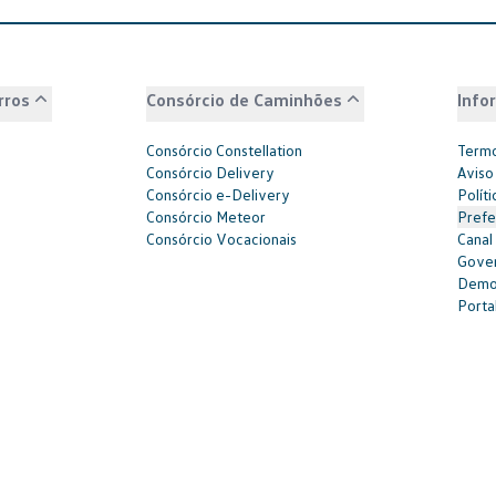
rros
Consórcio de Caminhões
Info
Consórcio Constellation
Termo
Consórcio Delivery
Aviso
Consórcio e-Delivery
Polít
Consórcio Meteor
Prefe
Consórcio Vocacionais
Canal
Gover
Demon
Portal