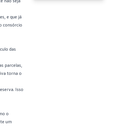
cê não seja
s, e que já
io consórcio
lculo das
as parcelas,
iva torna o
eserva. Isso
omo o
ite um