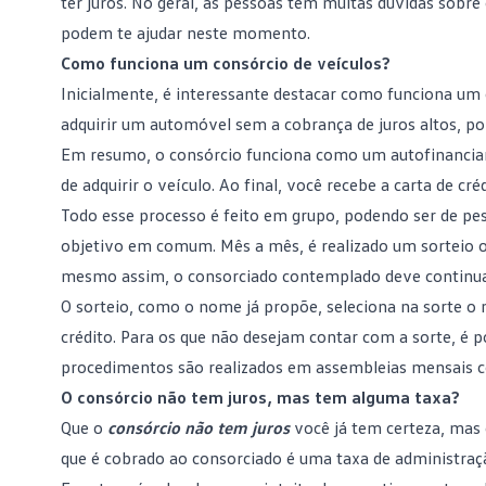
ter juros. No geral, as pessoas têm muitas dúvidas sob
podem te ajudar neste momento.
Como funciona um consórcio de veículos?
Inicialmente, é interessante destacar como funciona um
adquirir um automóvel sem a cobrança de juros altos, po
Em resumo, o consórcio funciona como um autofinancia
de adquirir o veículo. Ao final, você recebe a carta de c
Todo esse processo é feito em grupo, podendo ser de pe
objetivo em comum. Mês a mês, é realizado um sorteio ou
mesmo assim, o consorciado contemplado deve continuar
O sorteio, como o nome já propõe, seleciona na sorte o 
crédito. Para os que não desejam contar com a sorte, é p
procedimentos são realizados em assembleias mensais 
O consórcio não tem juros, mas tem alguma taxa?
Que o
consórcio não tem juros
você já tem certeza, mas 
que é cobrado ao consorciado é uma taxa de administraçã