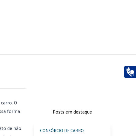
Ace
 carro. O
Essa forma
Posts em destaque
ato de não
CONSÓRCIO DE CARRO