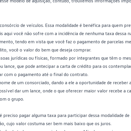
re esse modelo de aquisição, contudo, trouxemos informações imp
 consórcio de veículos. Essa modalidade é benéfica para quem pr
is aqui você não sofre com a incidência de nenhuma taxa dessa n
mento, tendo em vista que você faz o pagamento de parcelas me
rédito, você o valor do bem que deseja comprar.
ssoas jurídicas ou físicas, formado por integrantes que têm o m
 lance, que pode antecipar a carta de crédito para os contempla
 com o pagamento até o final do contrato.
nome de um consorciado, dando a ele a oportunidade de receber a
ossível dar um lance, onde o que oferecer maior valor recebe a c
com o grupo.
é preciso pagar alguma taxa para participar dessa modalidade de 
o, cujo valor costuma ser bem mais baixo que os juros.