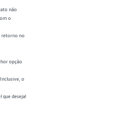
rato não
com o
 retorno no
elhor opção
Inclusive, o
 que deseja!