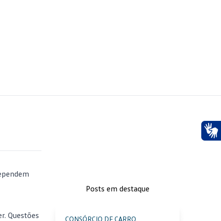
Ace
dependem
Posts em destaque
er. Questões
CONSÓRCIO DE CARRO