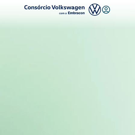
Logo Consórcio Volkswagen com a Embracon