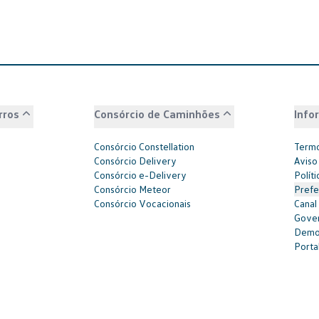
rros
Consórcio de Caminhões
Info
Consórcio Constellation
Termo
Consórcio Delivery
Aviso
Consórcio e-Delivery
Polít
Consórcio Meteor
Prefe
Consórcio Vocacionais
Canal
Gover
Demon
Portal