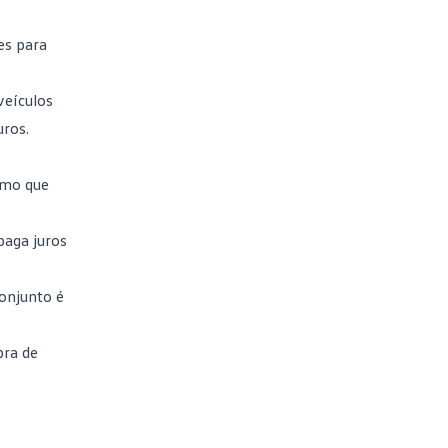
es para
veículos
uros
.
smo que
paga juros
onjunto é
pra de