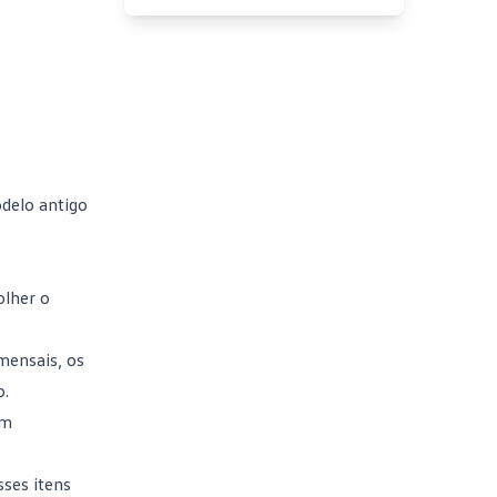
delo antigo
olher o
mensais, os
o.
em
sses itens