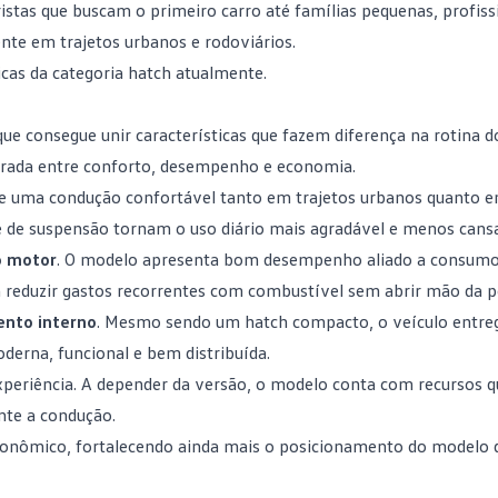
ristas que buscam o
primeiro carro
até famílias pequenas, profiss
te em trajetos urbanos e rodoviários.
icas da
categoria hatch
atualmente.
ue consegue unir características que fazem diferença na rotina 
ibrada entre conforto, desempenho e economia.
ce uma condução confortável tanto em trajetos urbanos quanto 
te de suspensão tornam o uso diário mais agradável e menos cansa
o motor
. O modelo apresenta bom desempenho aliado a consum
ja reduzir gastos recorrentes com combustível sem abrir mão da 
nto interno
. Mesmo sendo um
hatch compacto
, o veículo entr
derna, funcional e bem distribuída.
periência. A depender da versão, o modelo conta com recursos q
nte a condução.
conômico, fortalecendo ainda mais o posicionamento do modelo 