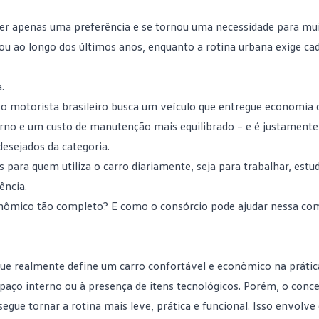
er apenas uma preferência e se tornou uma necessidade para mu
tou ao longo dos últimos anos, enquanto a rotina urbana exige ca
.
: o
motorista brasileiro
busca um veículo que entregue economia 
terno e um custo de manutenção mais equilibrado – e é justamente
esejados da categoria.
para quem utiliza o carro diariamente, seja para trabalhar, estud
ência.
conômico tão completo? E como o consórcio pode ajudar nessa co
que realmente define um carro confortável e econômico na prátic
paço interno ou à presença de itens tecnológicos. Porém, o conce
egue tornar a rotina mais leve, prática e funcional. Isso envolve