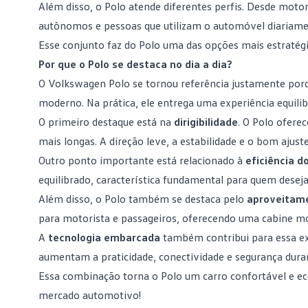
Além disso, o Polo atende diferentes perfis. Desde moto
autônomos e pessoas que utilizam o automóvel diariamen
Esse conjunto faz do Polo uma das opções mais estratég
Por que o Polo se destaca no dia a dia?
O
Volkswagen Polo
se tornou referência justamente porq
moderno. Na prática, ele entrega uma experiência equil
O primeiro destaque está na
dirigibilidade
. O Polo ofere
mais longas. A direção leve, a estabilidade e o bom ajus
Outro ponto importante está relacionado à
eficiência d
equilibrado, característica fundamental para quem dese
Além disso, o Polo também se destaca pelo
aproveitame
para motorista e passageiros, oferecendo uma cabine mo
A
tecnologia embarcada
também contribui para essa ex
aumentam a praticidade, conectividade e segurança dura
Essa combinação torna o Polo um carro confortável e e
mercado automotivo
!