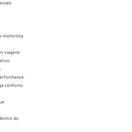
ionais
do motorista
em viagens
tivo.
o
performance.
ega conforto
ue
dentro do