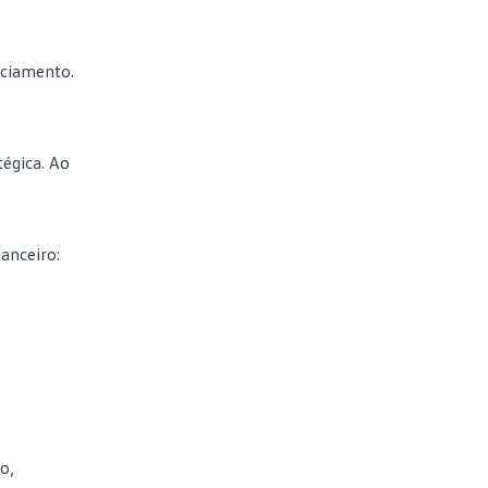
nciamento.
égica. Ao
anceiro:
o,