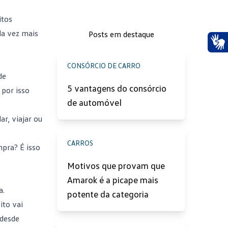
itos
da vez mais
Posts em destaque
Ace
CONSÓRCIO DE CARRO
de
5 vantagens do consórcio
 por isso
de automóvel
ar, viajar ou
CARROS
mpra? É isso
Motivos que provam que
Amarok é a picape mais
a.
potente da categoria
ito vai
 desde