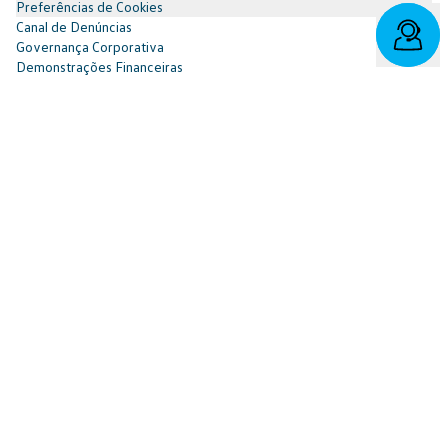
Preferências de Cookies
Canal de Denúncias
Governança Corporativa
Demonstrações Financeiras
Portal do Titular
Redes Sociais
Facebook
SAC: 0800 817 6566 | 3003-7376 -
relacionamento@cnvw.com.br
| Deficiente auditivo/fala:
0800 886 0006
Ouvidoria¹: 3003-7368 e 0800 721 7868 -