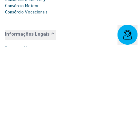
Consórcio Meteor
Consórcio Vocacionais
Informações Legais
Termo de Uso
Aviso de Privacidade
Política de Cookies
Preferências de Cookies
Canal de Denúncias
Governança Corporativa
Demonstrações Financeiras
Portal do Titular
Redes Sociais
Facebook