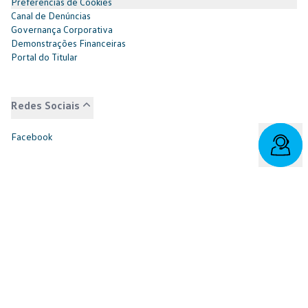
Preferências de Cookies
Canal de Denúncias
Governança Corporativa
Demonstrações Financeiras
Portal do Titular
Redes Sociais
Facebook
SAC: 0800 817 6566 | 3003-7376 -
relacionamento@cnvw.com.br
| Deficiente auditivo/fala:
0800 886 0006
Ouvidoria¹: 3003-7368 e 0800 721 7868 -
ouvidoria@cnvw.com.br