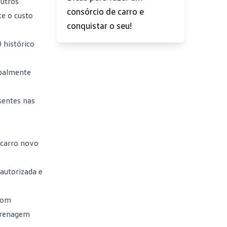
outros
consórcio de carro e
e o custo
conquistar o seu!
 histórico
ipalmente
sentes nas
 carro novo
autorizada e
com
 frenagem