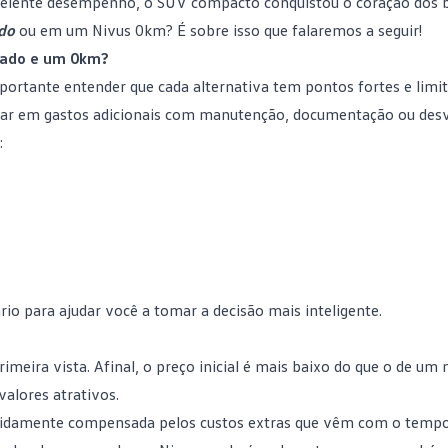
elente desempenho, o SUV compacto conquistou o coração dos br
do
ou em um Nivus 0km? É sobre isso que falaremos a seguir!
usado e um 0km?
portante entender que cada alternativa tem pontos fortes e limit
ar em gastos adicionais com
manutenção
, documentação ou desv
:
io para ajudar você a tomar a decisão mais inteligente.
eira vista. Afinal, o preço inicial é mais baixo do que o de um
alores atrativos.
apidamente compensada pelos custos extras que vêm com o tempo