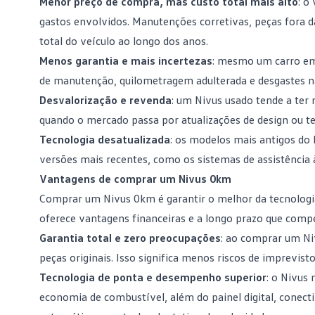
Menor preço de compra, mas custo total mais alto
: o
gastos envolvidos. Manutenções corretivas, peças fora 
total do veículo ao longo dos anos.
Menos garantia e mais incertezas
: mesmo um carro em
de manutenção, quilometragem adulterada e desgastes n
Desvalorização e revenda
: um Nivus usado tende a ter
quando o mercado passa por atualizações de design ou
t
Tecnologia desatualizada
: os modelos mais antigos do
versões mais recentes, como os sistemas de assistência à
Vantagens de comprar um Nivus 0km
Comprar um Nivus 0km é garantir o melhor da tecnologi
oferece vantagens financeiras e a longo prazo que comp
Garantia total e zero preocupações
: ao comprar um Niv
peças originais. Isso significa menos riscos de imprevistos
Tecnologia de ponta e desempenho superior
: o Nivus
economia de combustível, além do painel digital, conec