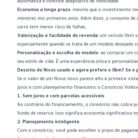
automática e controle adaptativo de velocidade.
Economia a longo prazo
: mesmo que o investimento ini
menores nos primeiros anos. Além disso, o
consumo de 
carro tem menor risco de falhas.
Valorização e facilidade de revenda
: um veículo 0km s
especialmente quando se trata de um modelo desejado c
Personalização e escolha do modelo
: ao
comprar um c
seu estilo de vida. É uma experiência única e personaliza
Desistiu do Nivus usado e agora prefere o 0km? Se o 
Se o valor de um Nivus novo parece alto à primeira vist
juros e com
planejamento financeiro
: o Consórcio Volks
1. Sem juros e com parcelas acessíveis
Ao contrário do financiamento, o consórcio não cobra ju
fundo de reserva. Isso significa economia significativa no
2. Planejamento inteligente
Com o
consórcio
, você pode escolher o prazo de pagamen