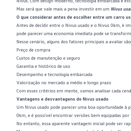
Nivus. Com design moderno, tecnologia embarcada e exc
Mas será que vale mais a pena investir em um
Nivus usa
O que considerar antes de escolher entre um carro 
Antes de decidir entre o Nivus usado e o Nivus 0km, é im
pode parecer uma economia imediata pode se transform
Nesse cenário, alguns dos fatores principais a avaliar são
Preço de compra
Custos de manutenção e seguro
Garantia e histórico de uso
Desempenho e tecnologia embarcada
Valorização no mercado a médio e longo prazo
Com esses critérios em mente, vamos analisar cada cenár
Vantagens e desvantagens do Nivus usado
Um Nivus usado pode parecer uma boa oportunidade à prim
0km, e é possível encontrar versões bem equipadas por v
No entanto, essa aparente vantagem inicial pode ser r