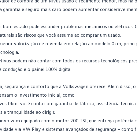
 valor de compra de um Nivus usado é realmente menor, mas há 
da garantia e seguro mais caro podem aumentar consideravelment
 bom estado pode esconder problemas mecânicos ou elétricos. O
aturais são riscos que você assume ao comprar um usado.
 menor valorização de revenda em relação ao modelo 0km, princ
ecnologia
.
 Nivus podem não contar com todos os recursos tecnológicos pre
 condução e o painel 100% digital.
a, segurança e conforto que a
Volkswagen
oferece. Além disso, o
ensam o investimento inicial, como:
us 0km, você conta com garantia de fábrica, assistência técnica 
 e tranquilidade ao dirigir.
 novo vem equipado com o motor 200 TSI, que entrega potência 
tividade via VW Play e sistemas avançados de segurança – como