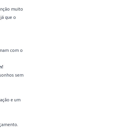
enção muito
já que o
binam com o
n!
s sonhos sem
ração e um
rçamento.