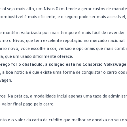
cial seja mais alto, um Nivus 0km tende a gerar custos de manut
combustível
é mais eficiente, e o seguro pode ser mais acessível, 
e mantém valorizado por mais tempo e é mais fácil de revender,
omo o Nivus, que tem excelente reputação no mercado nacional.
arro novo
, você escolhe a cor, versão e opcionais que mais com
da, que um usado dificilmente oferece.
preço for o obstáculo, a solução está no Consórcio Volkswage
a, a boa notícia é que existe uma forma de conquistar o carro do
wagen.
ros. Na prática, a modalidade inclui apenas uma taxa de administ
 valor final pago pelo carro.
to e o valor da carta de crédito que melhor se encaixa no seu o