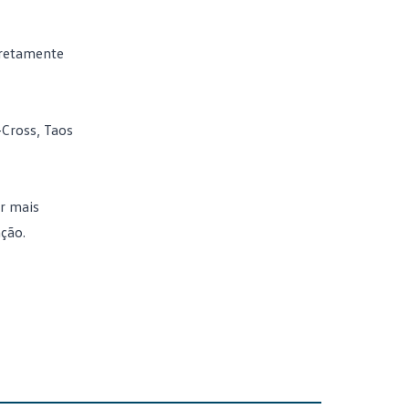
iretamente
-Cross, Taos
r mais
ção.