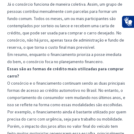
Já o
consórcio
funciona de maneira coletiva. Assim, um grupo de
pessoas contribui mensalmente com parcelas para formar um
fundo comum. Todos os meses, um ou mais participantes são
contemplados por sorteio ou lance e recebem uma carta de
Ace
crédito, que pode ser usada para comprar o carro desejado. No
consórcio, não há juros, apenas taxa de administração e fundo de
reserva, o que torna o custo final mais previsível.
Em resumo, enquanto o financiamento prioriza a posse imediata
do bem, o consórcio foca no planejamento financeiro.
Essas são as formas de crédito mais utilizadas para comprar
carro?
O consórcio e o financiamento continuam sendo as duas principais
formas de acesso ao crédito automotivo no Brasil. No entanto, o
comportamento do consumidor vem mudando nos últimos anos, e
isso se reflete na forma como essas modalidades são escolhidas.
Por exemplo, o financiamento ainda é bastante utilizado por quem
precisa do carro com urgência, seja para trabalho ou mobilidade.
Porém, o impacto dos
juros altos
no valor final do veículo tem
feito muitos motoristas repensarem essa escolha, principalmente