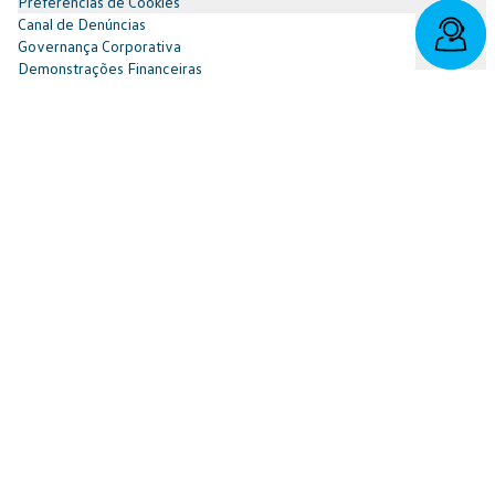
Preferências de Cookies
Canal de Denúncias
Governança Corporativa
Demonstrações Financeiras
Portal do Titular
Redes Sociais
Facebook
SAC: 0800 817 6566 | 3003-7376 -
relacionamento@cnvw.com.br
| Deficiente auditivo/fala:
0800 886 0006
Ouvidoria¹: 3003-7368 e 0800 721 7868 -
ouvidoria@cnvw.com.br