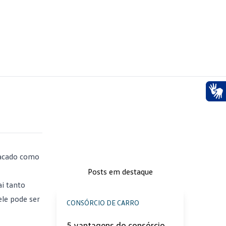
Ace
tacado como
Posts em destaque
ai tanto
le pode ser
CONSÓRCIO DE CARRO
5 vantagens do consórcio