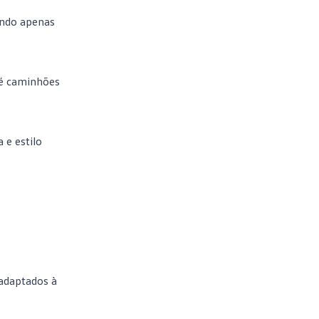
ando apenas
té caminhões
 e estilo
 adaptados à