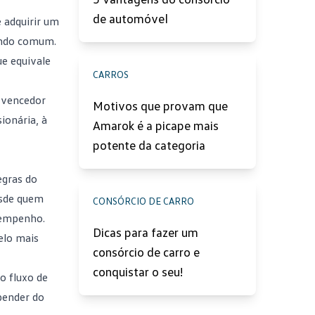
de automóvel
 adquirir um
fundo comum.
e equivale
CARROS
e vencedor
Motivos que provam que
ionária, à
Amarok é a picape mais
potente da categoria
egras do
esde quem
CONSÓRCIO DE CARRO
sempenho.
Dicas para fazer um
elo mais
consórcio de carro e
conquistar o seu!
o fluxo de
pender do