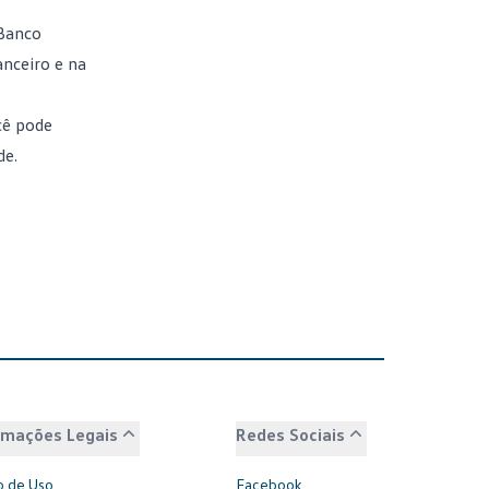
 Banco
anceiro e na
cê pode
de.
rmações Legais
Redes Sociais
 de Uso
Facebook