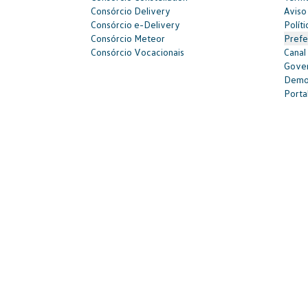
Consórcio Delivery
Aviso
Consórcio e-Delivery
Polít
Consórcio Meteor
Prefe
Consórcio Vocacionais
Canal
Gover
Demon
Portal
| 3003-7376 -
relacionamento@cnvw.com.br
| Deficiente auditi
Ouvidoria¹: 3003-7368 e 0800 721 7868 -
ouvidoria@cnvw.com.b
© Volkswagen Financial Services
2026