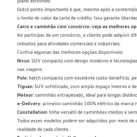
plano escolhido.
Outro ponto importante é que, mesmo após a contemplaç
o limite de valor da
carta de crédito
. Isso garante liberd
Carro e caminhão com consórcio: veja as melhores op
Ao
participar de um consórcio
, o cliente pode adquirir 
robustos para atividades comerciais e industriais.
Confira algumas das melhores opções disponíveis:
Nivus
: SUV compacto com design moderno e tecnologias a
nas viagens.
Polo
: hatch compacto com excelente custo-benefício, pe
Tiguan
: SUV sofisticado, com amplo espaço interno e d
Meteor
: caminhão extrapesado, ideal para longas distân
e-Delivery
: primeiro caminhão 100% elétrico da marca n
Constellation
: linha versátil de caminhões médios e se
Todos esses modelos podem ser adquiridos por meio de c
realidade de cada cliente.