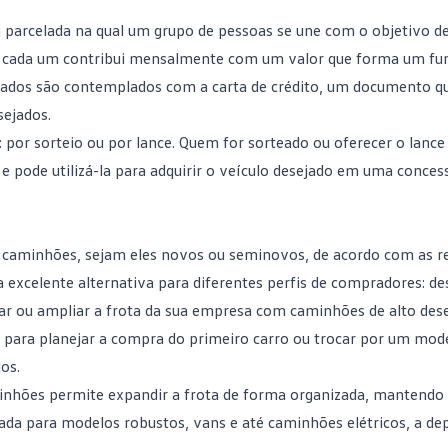
arcelada na qual um grupo de pessoas se une com o objetivo de
vel, cada um contribui mensalmente com um valor que forma um 
iados são contemplados com a carta de crédito, um documento qu
sejados.
 por sorteio ou por lance. Quem for sorteado ou oferecer o lanc
 e pode utilizá-la para adquirir o veículo desejado em uma concess
e caminhões, sejam eles novos ou seminovos, de acordo com as r
excelente alternativa para diferentes perfis de compradores: d
var ou ampliar a frota da sua empresa com caminhões de alto de
te para planejar a compra do
primeiro carro
ou trocar por um mod
os.
inhões permite expandir a frota de forma organizada, mantendo 
zada para modelos robustos, vans e até caminhões elétricos, a de