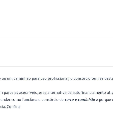
io ou um
caminhão
para uso profissional) o consórcio tem se des
m parcelas acessíveis, essa alternativa de autofinanciamento atr
entender como funciona o consórcio de
carro e caminhão
e porque e
ncia
. Confira!