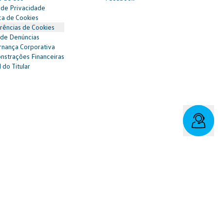
 de Privacidade
ica de Cookies
rências de Cookies
 de Denúncias
nança Corporativa
strações Financeiras
 do Titular
vo/fala: 0800 886 0006
r