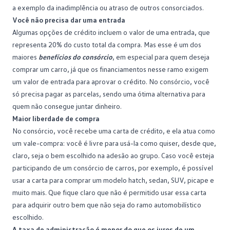
a exemplo da inadimplência ou atraso de outros consorciados.
Você não precisa dar uma entrada
Algumas opções de crédito incluem o valor de uma entrada, que
representa 20% do custo total da compra. Mas esse é um dos
maiores
benefícios do consórcio
, em especial para quem deseja
comprar um carro, já que os financiamentos nesse ramo exigem
um valor de entrada para aprovar o crédito. No consórcio, você
só precisa pagar as parcelas, sendo uma ótima alternativa para
quem não consegue juntar dinheiro.
Maior liberdade de compra
No consórcio, você recebe uma carta de crédito, e ela atua como
um vale-compra: você é livre para usá-la como quiser, desde que,
claro, seja o bem escolhido na adesão ao grupo. Caso você esteja
participando de um
consórcio de carros
, por exemplo, é possível
usar a carta para comprar um modelo hatch, sedan, SUV, picape e
muito mais. Que fique claro que não é permitido usar essa carta
para adquirir outro bem que não seja do ramo automobilístico
escolhido.
A taxa de administração é menor do que os juros de um