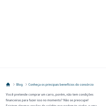
Blog
Conheça os principais benefícios do consórcio
Consórcio Embracon
Você pretende
comprar um carro
, porém, não tem condições
financeiras para fazer isso no momento? Não se preocupe!
Existem algumas opções de crédito que podem te ajudar, e uma