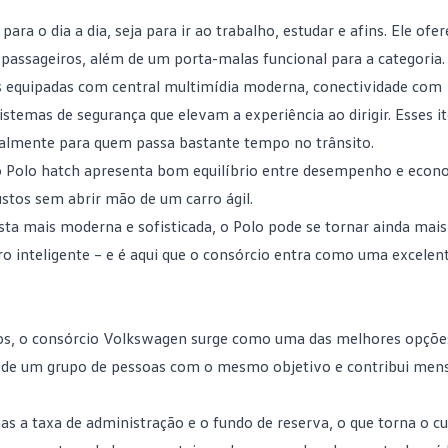
o para o
dia a dia
, seja para ir ao trabalho, estudar e afins. Ele of
assageiros, além de um porta-malas funcional para a categoria.
s equipadas com central multimídia moderna, conectividade com
sistemas de
segurança
que elevam a experiência ao dirigir. Esses 
ialmente para quem passa bastante tempo no trânsito.
 o Polo hatch apresenta bom equilíbrio entre desempenho e econ
stos sem abrir mão de um carro ágil.
 mais moderna e sofisticada, o Polo pode se tornar ainda mais
ro
inteligente – e é aqui que o consórcio entra como uma excelen
os, o
consórcio
Volkswagen surge como uma das melhores opções
ipa de um grupo de pessoas com o mesmo objetivo e contribui me
nas a
taxa de administração
e o fundo de reserva, o que torna o cu