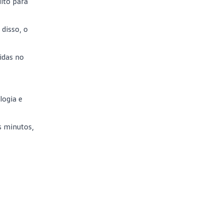
ito para
disso, o
cidas no
logia e
s minutos,