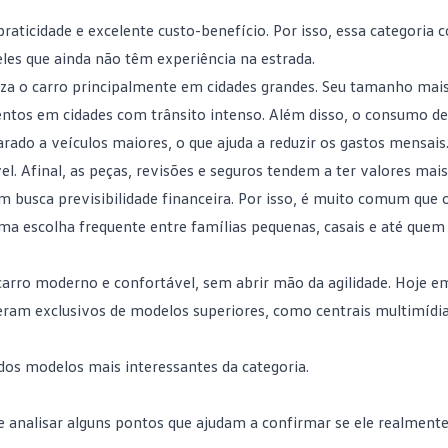
praticidade e excelente custo-benefício. Por isso, essa categoria
eles que ainda não têm experiência na estrada.
liza o carro principalmente em cidades grandes. Seu tamanho ma
ntos em cidades com trânsito intenso. Além disso, o
consumo de
ado a veículos maiores, o que ajuda a reduzir os gastos mensais
. Afinal, as peças, revisões e seguros tendem a ter valores mais
 busca previsibilidade financeira. Por isso, é muito comum que o
a escolha frequente entre famílias pequenas, casais e até quem 
ro moderno e confortável, sem abrir mão da agilidade. Hoje em
 eram exclusivos de modelos superiores, como centrais multimídi
dos modelos mais interessantes da categoria.
e analisar alguns pontos que ajudam a confirmar se ele realment