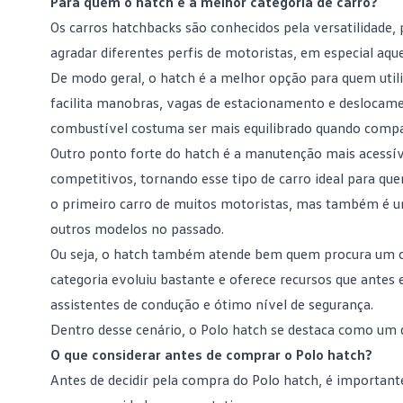
Para quem o hatch é a melhor categoria de carro?
Os carros
hatchbacks
são conhecidos pela versatilidade, 
agradar diferentes perfis de motoristas, em especial aqu
De modo geral, o hatch é a melhor opção para quem uti
facilita manobras, vagas de estacionamento e deslocame
combustível
costuma ser mais equilibrado quando compar
Outro ponto forte do hatch é a manutenção mais acessível
competitivos, tornando esse
tipo de carro ideal
para quem
o primeiro carro de muitos motoristas, mas também é um
outros modelos no passado.
Ou seja, o hatch também atende bem quem procura um car
categoria evoluiu bastante e oferece recursos que antes
assistentes de condução e ótimo nível de segurança.
Dentro desse cenário, o Polo hatch se destaca como um 
O que considerar antes de comprar o Polo hatch?
Antes de decidir pela compra do Polo hatch, é important