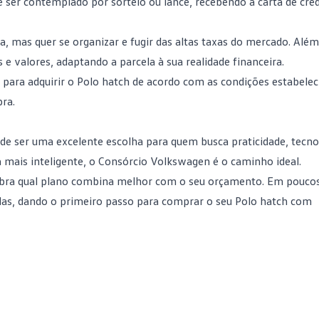
ser contemplado por sorteio ou lance, recebendo a carta de créd
 mas quer se organizar e fugir das altas taxas do mercado. Além 
e valores, adaptando a parcela à sua realidade financeira.
to para adquirir o Polo hatch de acordo com as condições estabele
pra.
ode ser uma excelente escolha para quem busca praticidade, tecno
a mais inteligente, o
Consórcio Volkswagen
é o caminho ideal.
bra qual plano combina melhor com o seu orçamento. Em pouco
celas, dando o primeiro passo para comprar o seu Polo hatch com