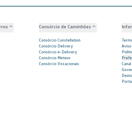
rros
Consórcio de Caminhões
Info
Consórcio Constellation
Termo
Consórcio Delivery
Aviso
Consórcio e-Delivery
Polít
Consórcio Meteor
Prefe
Consórcio Vocacionais
Canal
Gover
Demon
Portal