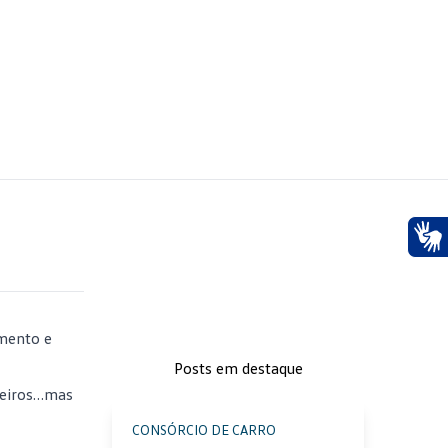
Ace
amento e
Posts em destaque
leiros…mas
CONSÓRCIO DE CARRO