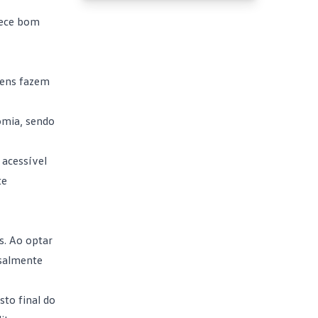
erece bom
itens fazem
omia, sendo
 acessível
te
. Ao optar
nsalmente
sto final do