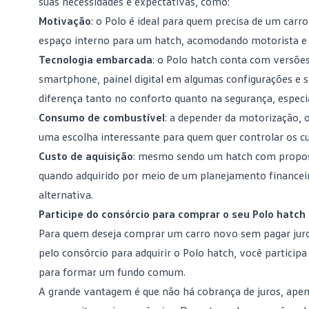
suas necessidades e expectativas, como:
Motivação
: o Polo é ideal para quem precisa de um carr
espaço interno para um hatch, acomodando motorista e p
Tecnologia embarcada
: o Polo hatch conta com versõe
smartphone, painel digital em algumas configurações e 
diferença tanto no conforto quanto na segurança, espec
Consumo de combustível
: a depender da motorização,
uma escolha interessante para quem quer controlar os cu
Custo de aquisição
: mesmo sendo um hatch com proposta
quando adquirido por meio de um
planejamento financei
alternativa.
Participe do consórcio para comprar o seu Polo hatch
Para quem deseja comprar um carro novo sem pagar jur
pelo consórcio para adquirir o Polo hatch, você partic
para formar um fundo comum.
A grande vantagem é que não há cobrança de juros, ape