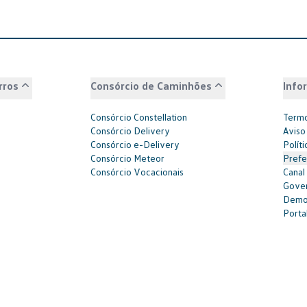
rros
Consórcio de Caminhões
Info
Consórcio Constellation
Termo
Consórcio Delivery
Aviso
Consórcio e-Delivery
Polít
Consórcio Meteor
Prefe
Consórcio Vocacionais
Canal
Gover
Demon
Portal