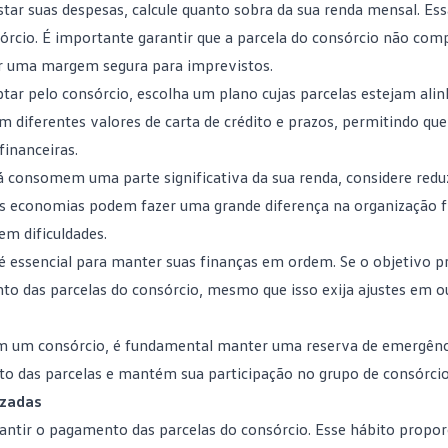
istar suas despesas, calcule quanto sobra da sua renda mensal. Ess
órcio
. É importante garantir que a parcela do consórcio não co
er uma margem segura para imprevistos.
ptar pelo consórcio, escolha um plano cujas parcelas estejam ali
m diferentes valores de carta de crédito e prazos, permitindo qu
inanceiras.
já consomem uma parte significativa da sua renda, considere redu
as economias podem fazer uma grande diferença na organização f
em dificuldades.
 é essencial para manter suas finanças em ordem. Se o objetivo pr
to das parcelas do consórcio, mesmo que isso exija ajustes em o
m um consórcio, é fundamental manter uma
reserva de emergênc
o das parcelas e mantém sua participação no grupo de consórcio
izadas
antir o pagamento das parcelas do consórcio. Esse hábito propo