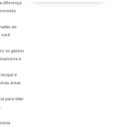
a diferença
mprometa
nhadas ao
e você
zir os gastos
inanceira e
incipal é
utras áreas
ia
para lidar
.
rciona