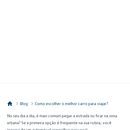
Blog
Como escolher o melhor carro para viajar?
Consórcio Embracon
No seu dia a dia, é mais comum pegar a estrada ou ficar na zona
urbana? Se a primeira opção é frequente na sua rotina, você
precisa de um automóvel específico para isso!