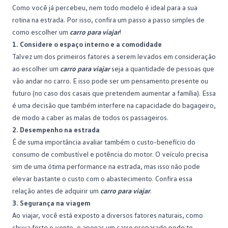
Como você já percebeu, nem todo modelo é ideal para a sua
rotina na
estrada
. Por isso, confira um passo a passo simples de
como escolher um
carro para viajar
!
1.
Considere o espaço interno e a comodidade
Talvez um dos primeiros fatores a serem levados em consideração
ao escolher um
carro para viajar
seja a quantidade de pessoas que
vão andar no carro. E isso pode ser um pensamento presente ou
futuro (no caso dos casais que pretendem aumentar a família). Essa
é uma decisão que também interfere na capacidade do bagageiro,
de modo a caber as malas de todos os passageiros.
2.
Desempenho na estrada
É de suma importância avaliar também o custo-benefício do
consumo de combustível
e potência do motor. O veículo precisa
sim de uma ótima performance na estrada, mas isso não pode
elevar bastante o custo com o abastecimento. Confira essa
relação antes de adquirir um
carro para viajar
.
3.
Segurança na viagem
Ao viajar, você está exposto a diversos fatores naturais, como
chuva forte e vento, e apenas um carro preparado pode te