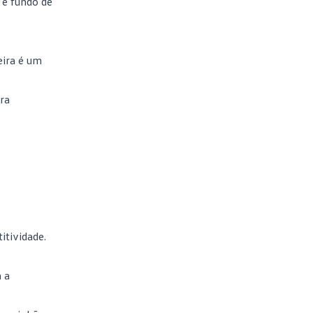
e fundo de
eira é um
ra
itividade.
 a