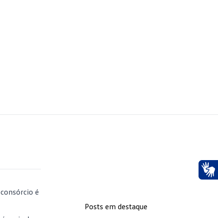
Ace
o
consórcio
é
Posts em destaque