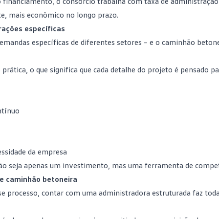
do financiamento, o consórcio trabalha com
taxa de administração
nte, mais econômico no longo prazo.
rações específicas
emandas específicas de diferentes setores – e o caminhão beton
rática, o que significa que cada detalhe do projeto é pensado pa
ntínuo
cessidade da empresa
não seja apenas um
investimento
, mas uma ferramenta de compet
de caminhão betoneira
sse processo, contar com uma
administradora
estruturada faz toda