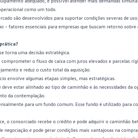
equipamento adequado, é possível atender mais demandas simult
 operacional como um todo.
rcado são desenvolvidos para suportar condições severas de uso
ão – fatores essenciais para empresas que buscam retorno sobre 
prática?
se torna uma decisão estratégica.
comprometer o fluxo de caixa com juros elevados e parcelas rígi
ejamento e reduz o custo total da aquisição.
io envolve algumas etapas simples, mas estratégicas.
e deve estar alinhado ao tipo de caminhão e às necessidades da o
ento da contemplação.
mensalmente para um fundo comum. Esse fundo é utilizado para c
, o consorciado recebe o crédito e pode adquirir o caminhão be
 de negociação e pode gerar condições mais vantajosas na compra