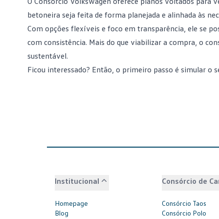
O
Consórcio Volkswagen
oferece planos voltados para v
betoneira seja feita de forma planejada e alinhada às ne
Com opções flexíveis e foco em transparência, ele se p
com consistência. Mais do que viabilizar a compra, o con
sustentável.
Ficou interessado? Então, o primeiro passo é
simular o 
Institucional
Consórcio de Ca
Homepage
Consórcio Taos
Blog
Consórcio Polo