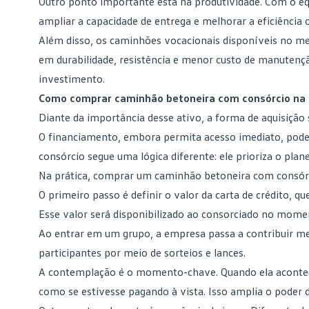
Outro ponto importante está na produtividade. Com o 
ampliar a capacidade de entrega e melhorar a eficiência
Além disso, os
caminhões vocacionais
disponíveis no me
em durabilidade, resistência e menor custo de manutenç
investimento.
Como comprar caminhão betoneira com consórcio na 
Diante da importância desse ativo, a forma de aquisição 
O
financiamento
, embora permita acesso imediato, pode 
consórcio segue uma lógica diferente: ele prioriza o plan
Na prática, comprar um caminhão betoneira com consórc
O primeiro passo é definir o
valor da carta de crédito
, qu
Esse valor será disponibilizado ao consorciado no mom
Ao
entrar em um grupo
, a empresa passa a contribuir 
participantes por meio de sorteios e lances.
A contemplação é o momento-chave. Quando ela acontece
como se estivesse pagando à vista. Isso amplia o poder