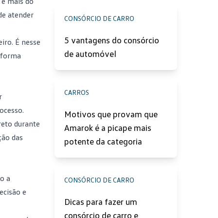
 é mais do
de atender
CONSÓRCIO DE CARRO
5 vantagens do consórcio
eiro
. É nesse
de automóvel
 forma
CARROS
r
ocesso.
Motivos que provam que
reto durante
Amarok é a picape mais
ção das
potente da categoria
o a
CONSÓRCIO DE CARRO
ecisão e
Dicas para fazer um
consórcio de carro e