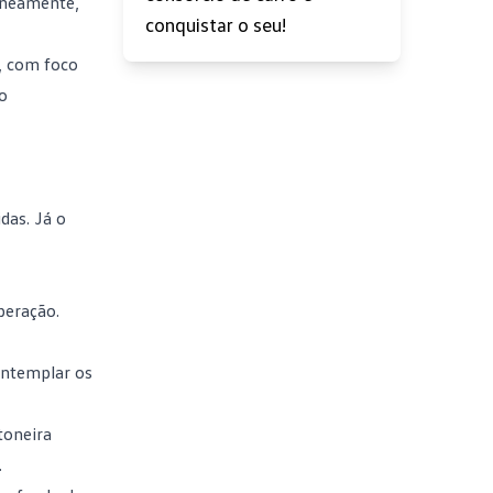
aneamente,
conquistar o seu!
, com foco
o
das. Já o
peração.
ontemplar os
toneira
.