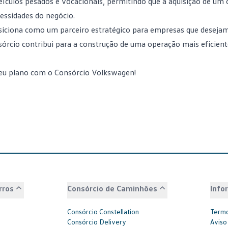
eículos pesados e vocacionais, permitindo que a aquisição de um
cessidades do negócio.
osiciona como um parceiro estratégico para empresas que desejam
sórcio contribui para a construção de uma operação mais eficient
seu plano com o Consórcio Volkswagen
!
rros
Consórcio de Caminhões
Info
Consórcio Constellation
Termo
Consórcio Delivery
Aviso