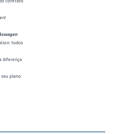
 do contrato
gen
!
lkswagen
tion: todos
a diferença
 seu plano