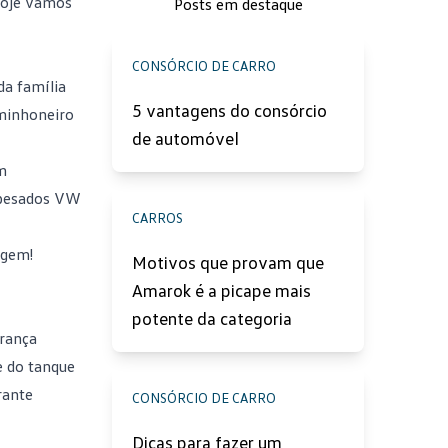
 hoje vamos
Posts em destaque
CONSÓRCIO DE CARRO
da família
5 vantagens do consórcio
minhoneiro
de automóvel
m
e pesados VW
CARROS
agem!
Motivos que provam que
Amarok é a picape mais
potente da categoria
urança
e do tanque
rante
CONSÓRCIO DE CARRO
Dicas para fazer um