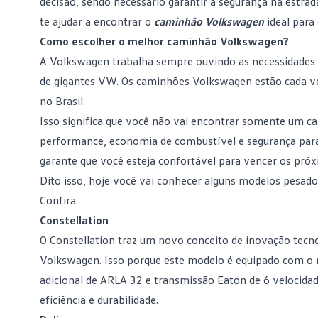
decisão, sendo necessário garantir a segurança na estra
te ajudar a encontrar o
caminhão Volkswagen
ideal para 
Como escolher o melhor caminhão Volkswagen?
A Volkswagen trabalha sempre ouvindo as necessidades d
de gigantes VW. Os
caminhões
Volkswagen estão cada ve
no Brasil.
Isso significa que você não vai encontrar somente um 
performance, economia de
combustível
e segurança para
garante que você esteja confortável para vencer os pró
Dito isso, hoje você vai conhecer alguns modelos pesad
Confira.
Constellation
O
Constellation
traz um novo conceito de inovação tecno
Volkswagen. Isso porque este modelo é equipado com o
adicional de ARLA 32 e transmissão Eaton de 6 velocida
eficiência e durabilidade.