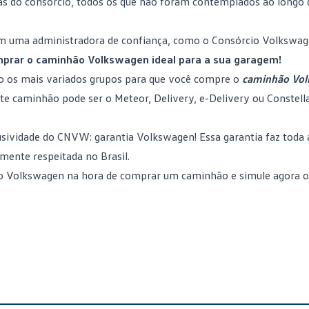
elas do consórcio, todos os que não foram contemplados ao longo
com uma administradora de confiança, como o
Consórcio Volkswa
mprar o caminhão Volkswagen ideal para a sua garagem!
 os mais variados grupos para que você compre o
caminhão Vo
e caminhão pode ser o Meteor, Delivery, e-Delivery ou Constella
usividade do
CNVW
: garantia Volkswagen! Essa garantia faz toda 
ente respeitada no Brasil.
rcio Volkswagen na hora de comprar um caminhão e
simule agora o