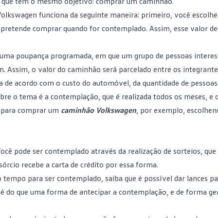
as que têm o mesmo objetivo: comprar um caminhão.
lkswagen funciona da seguinte maneira: primeiro, você escolhe 
ue pretende comprar quando for
contemplado
. Assim, esse valor d
 a uma poupança programada, em que um grupo de pessoas intere
 Assim, o valor do caminhão será parcelado entre os integrant
ria de acordo com o custo do automóvel, da quantidade de pessoas
bre o tema é a contemplação, que é realizada todos os meses, e 
o para comprar um
caminhão Volkswagen
, por exemplo, escolhe
Você pode ser contemplado através da realização de sorteios, que 
rcio recebe a carta de crédito por essa forma.
o tempo para ser contemplado, saiba que é possível dar lances pa
s é do que uma forma de
antecipar a contemplação
, e de forma ge