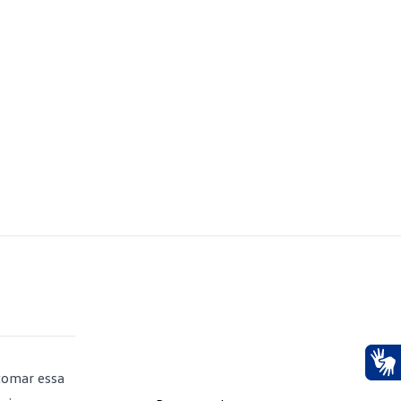
 tomar essa
Ace