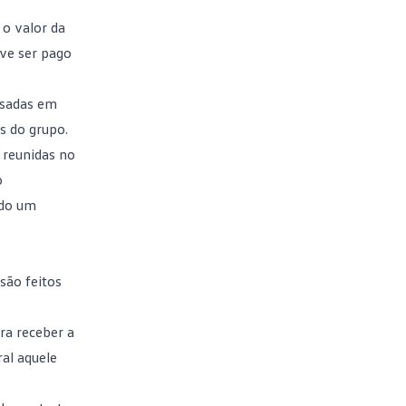
o valor da
eve ser pago
ssadas em
es do
grupo
.
 reunidas no
o
ndo um
são feitos
ra receber a
ral aquele