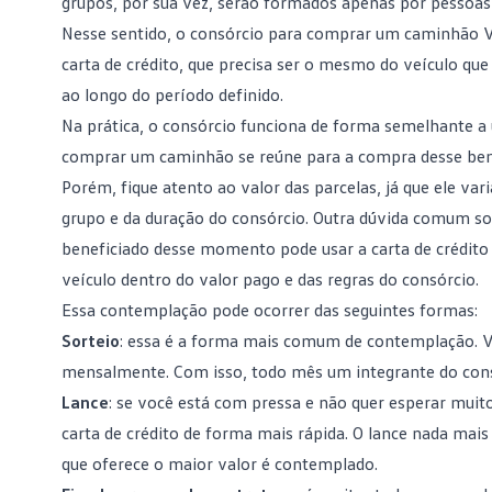
grupos, por sua vez, serão formados apenas por pesso
Nesse sentido, o consórcio para comprar um caminhão Vo
carta de crédito, que precisa ser o mesmo do veículo q
ao longo do período definido.
Na prática, o consórcio funciona de forma semelhante
comprar um caminhão se reúne para a compra desse bem.
Porém, fique atento ao valor das parcelas, já que ele va
grupo e da duração do consórcio. Outra dúvida comum so
beneficiado desse momento pode usar a carta de crédit
veículo dentro do valor pago e das regras do consórcio.
Essa contemplação pode ocorrer das seguintes formas:
Sorteio
: essa é a forma mais comum de
contemplação
. 
mensalmente. Com isso, todo mês um integrante do consó
Lance
: se você está com pressa e não quer esperar muit
carta de crédito de forma mais rápida. O lance nada mai
que oferece o maior valor é contemplado.