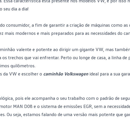
da. Essa característica está presente nos modelos VW, e por isso
o seu dia a dia!
o consumidor, a fim de garantir a criação de máquinas como as 
z mais modernos e mais preparados para as necessidades do ca
caminhão valente e potente ao dirigir um gigante VW, mas també
 os trechos que vai enfrentar. Perto ou longe de casa, a linha d
ximos quilômetros.
os da VW e escolher o
caminhão Volkswagen
ideal para a sua gar
lógica, pois ele acompanha o seu trabalho com o padrão de seg
 motor MAN D08 e o sistema de emissões EGR, sem a necessidad
des. Ou seja, estamos falando de uma versão mais potente que ga