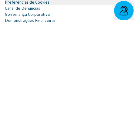
Preferências de Cookies
Canal de Denúncias
Governança Corporativa
Demonstrações Financeiras
Portal do Titular
Redes Sociais
Facebook
SAC: 0800 817 6566 | 3003-7376 -
relacionamento@cnvw.com.br
| Deficiente auditivo/fala:
0800 886 0006
Ouvidoria¹: 3003-7368 e 0800 721 7868 -