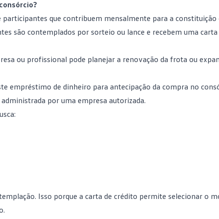
consórcio?
e participantes que contribuem mensalmente para a constituição
antes são contemplados por sorteio ou lance e recebem uma carta 
resa ou profissional pode planejar a
renovação da frota
ou expa
ste
empréstimo de dinheiro
para antecipação da compra no consó
s administrada por uma empresa autorizada.
usca:
templação
. Isso porque a carta de crédito permite selecionar o 
o.