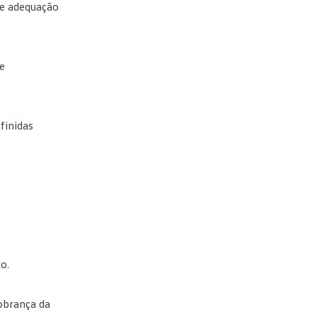
 e adequação
e
finidas
o.
cobrança da