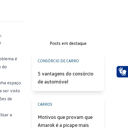
,
e
Posts em destaque
roblema é
CONSÓRCIO DE CARRO
o do
5 vantagens do consórcio
Ace
de automóvel
ha espaço.
a ser visto
ões de
CARROS
isar a
Motivos que provam que
Amarok é a picape mais