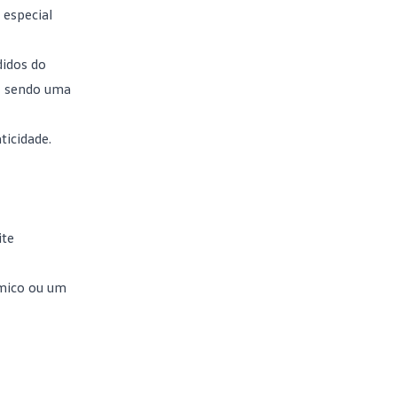
 especial
idos do
s, sendo uma
ticidade.
ite
ômico ou um