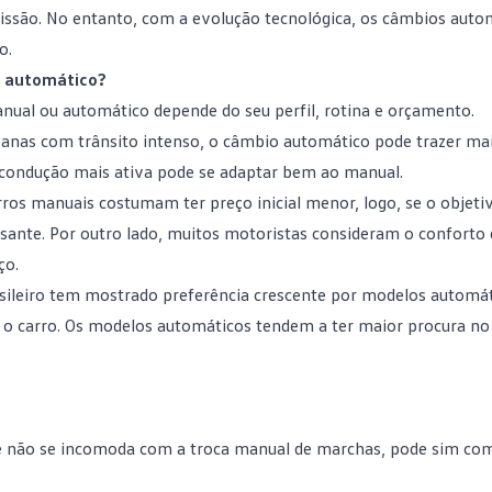
missão. No entanto, com a evolução tecnológica, os câmbios auto
o.
u automático?
ual ou automático depende do seu perfil, rotina e orçamento.
banas com trânsito intenso, o câmbio automático pode trazer ma
 condução mais ativa pode se adaptar bem ao manual.
rros manuais costumam ter preço inicial menor, logo, se o objeti
ante. Por outro lado, muitos motoristas consideram o conforto
ço.
asileiro tem mostrado preferência crescente por
modelos automát
er o carro. Os modelos automáticos tendem a ter maior procura n
cê não se incomoda com a troca manual de marchas, pode sim co