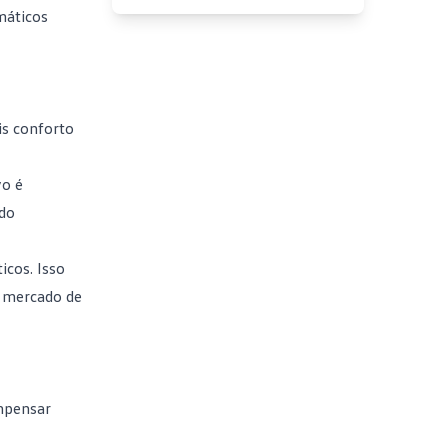
máticos
is conforto
vo é
 do
icos
. Isso
o mercado de
mpensar