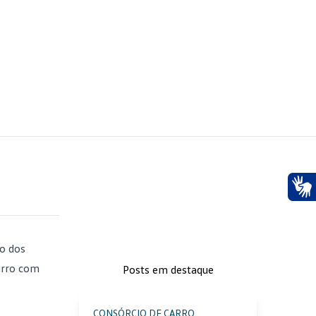
Ace
ão dos
arro com
Posts em destaque
CONSÓRCIO DE CARRO