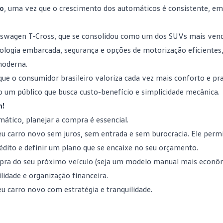
o
, uma vez que o crescimento dos automáticos é consistente, em
lkswagen T-Cross, que se consolidou como um dos
SUVs mais vend
ologia embarcada, segurança e opções de motorização eficiente
moderna.
ue o consumidor brasileiro valoriza cada vez mais conforto e pra
um público que busca custo-benefício e simplicidade mecânica.
n!
tico, planejar a compra é essencial.
seu carro novo sem juros, sem entrada e sem burocracia. Ele perm
rédito e definir um plano que se encaixe no seu orçamento.
mpra do seu próximo veículo (seja um modelo manual mais econ
dade e organização financeira.
eu carro novo com estratégia e tranquilidade.