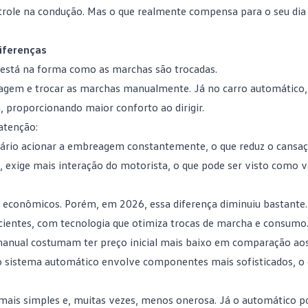
trole na condução. Mas o que realmente compensa para o seu
dia
iferenças
 está na forma como as marchas são trocadas.
eagem e trocar as marchas manualmente. Já no
carro automático
, proporcionando maior conforto ao dirigir.
atenção:
sário acionar a embreagem constantemente, o que reduz o cansa
o, exige mais interação do motorista, o que pode ser visto como
s
econômicos
. Porém, em 2026, essa diferença diminuiu bastante.
ientes, com tecnologia que otimiza trocas de marcha e consumo
manual costumam ter preço inicial mais baixo em comparação ao
o sistema automático envolve componentes mais sofisticados, o 
mais simples e, muitas vezes, menos onerosa. Já o automático po