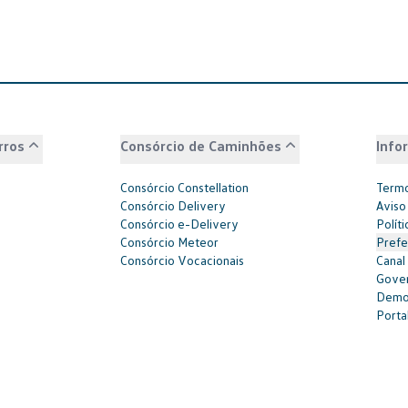
rros
Consórcio de Caminhões
Info
Consórcio Constellation
Termo
Consórcio Delivery
Aviso
Consórcio e-Delivery
Polít
Consórcio Meteor
Prefe
Consórcio Vocacionais
Canal
Gover
Demon
Portal