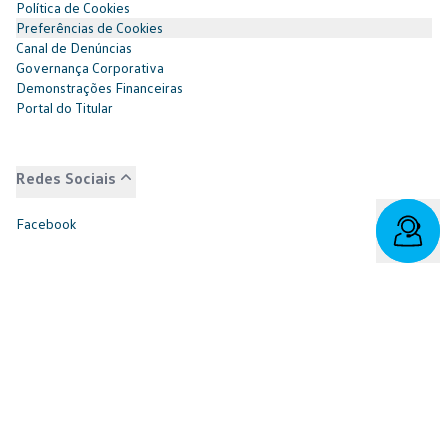
Política de Cookies
Preferências de Cookies
Canal de Denúncias
Governança Corporativa
Demonstrações Financeiras
Portal do Titular
Redes Sociais
Facebook
SAC: 0800 817 6566 | 3003-7376 -
relacionamento@cnvw.com.br
| Deficiente auditivo/fala:
0800 886 0006
Ouvidoria¹: 3003-7368 e 0800 721 7868 -