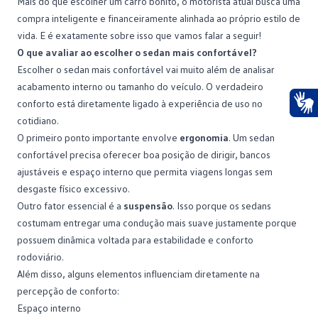
Mais do que escolher um carro bonito, o motorista atual busca uma
compra inteligente e financeiramente alinhada ao próprio estilo de
vida. E é exatamente sobre isso que vamos falar a seguir!
O que avaliar ao escolher o sedan mais confortável?
Escolher o sedan mais confortável vai muito além de analisar
acabamento interno ou tamanho do veículo. O verdadeiro
conforto está diretamente ligado à experiência de uso no
cotidiano.
Ace
O primeiro ponto importante envolve
ergonomia
. Um sedan
confortável precisa oferecer boa posição de dirigir, bancos
ajustáveis e espaço interno que permita viagens longas sem
desgaste físico excessivo.
Outro fator essencial é a
suspensão
. Isso porque os sedans
costumam entregar uma condução mais suave justamente porque
possuem dinâmica voltada para estabilidade e conforto
rodoviário.
Além disso, alguns elementos influenciam diretamente na
percepção de conforto:
Espaço interno