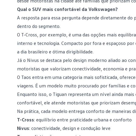
desde motoristas na cidade até famílias que priorizam c
Qual o SUV mais confortável da Volkswagen?
A resposta para essa pergunta depende diretamente do pe
dentro do segmento.
O
T-Cross
, por exemplo, é uma das opções mais equilibr
interno e tecnologia. Compacto por fora e espaçoso por d
a dia brasileiro e ótima dirigibilidade.
Já o
Nivus
se destaca pelo design moderno aliado ao con
motoristas que valorizam conectividade, economia e pra
O
Taos
entra em uma categoria mais sofisticada, oferec
viagens. É um modelo muito procurado por famílias e c
Enquanto isso, o
Tiguan
representa um nível ainda mais 
confortável, ele atende motoristas que priorizam desemp
Na prática, cada modelo entrega conforto de maneiras di
T-Cross
: equilíbrio entre praticidade urbana e conforto
Nivus
: conectividade, design e condução leve