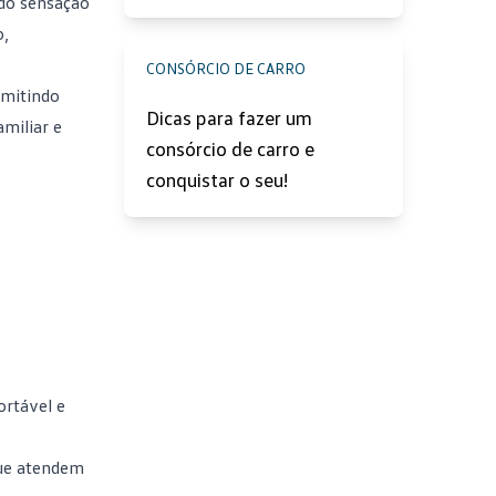
ndo sensação
o,
CONSÓRCIO DE CARRO
rmitindo
Dicas para fazer um
miliar e
consórcio de carro e
conquistar o seu!
ortável e
que atendem