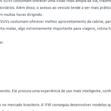
Os SUVs costumam oferecer uma visão mais ampla da via, traze
viários. Além disso, o acesso ao veículo tende a ser mais prátic
m muitas horas dirigindo.
os SUVs costumam oferecer melhor aproveitamento da cabine, pe
rta-malas, algo extremamente importante para viagens, rotina fa
r:
nito. Ele procura uma experiência de uso mais inteligente, conf
 no mercado brasileiro. A VW conseguiu desenvolver modelos 