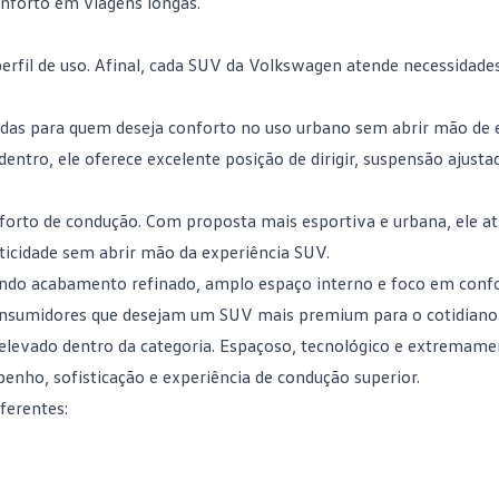
onforto em viagens longas.
rfil de uso. Afinal, cada
SUV da Volkswagen
atende necessidades
adas para quem deseja conforto no uso urbano sem abrir mão de
entro, ele oferece excelente posição de dirigir, suspensão ajusta
forto de condução. Com proposta mais esportiva e urbana, ele at
ticidade sem abrir mão da experiência SUV.
endo acabamento refinado, amplo espaço interno e foco em conf
onsumidores que desejam um SUV mais premium para o cotidiano
elevado dentro da categoria. Espaçoso, tecnológico e extremame
enho, sofisticação e experiência de condução superior.
ferentes: