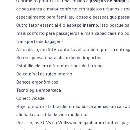
O primeiro ponto está relacionado à
posição de dirigir
. 
de segurança e maior conforto em trajetos urbanos e rodo
especialmente para famílias, idosos e pessoas que passa
Outro fator essencial é o
espaço interno
. Isso porque 
mais conforto para passageiros e mais capacidade no po
transporte de bagagens.
Além disso, um SUV confortável também precisa entrega
Boa suspensão para absorção de impactos
Estabilidade em diferentes tipos de terreno
Baixo nível de ruído interno
Bancos ergonômicos
Tecnologia embarcada
Conectividade
Hoje, o
motorista brasileiro
não busca apenas um carro bo
alinhada ao estilo de vida moderno.
Por isso, os
SUVs da Volkswagen
ganharam tanto espaço