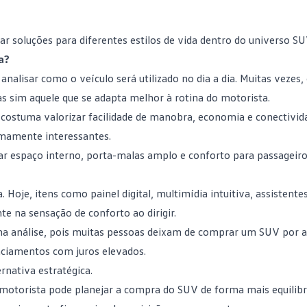
 soluções para diferentes estilos de vida dentro do universo SU
a?
nalisar como o veículo será utilizado no dia a dia. Muitas vezes,
 sim aquele que se adapta melhor à rotina do motorista.
costuma valorizar facilidade de manobra, economia e conectivid
mamente interessantes.
r espaço interno, porta-malas amplo e conforto para passageiros
oje, itens como painel digital, multimídia intuitiva, assistente
e na sensação de conforto ao dirigir.
na análise, pois muitas pessoas deixam de
comprar um SUV
por a
nciamentos com juros elevados.
nativa estratégica.
o motorista pode planejar a compra do SUV de forma mais equilib