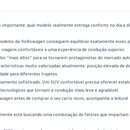
s importante: qual modelo realmente entrega conforto no dia a d
odelos da Volkswagen
conseguem equilibrar exatamente esses p
 viagens confortáveis e uma experiência de condução superior.
ulos “mais altos” para se tornarem protagonistas do mercado au
acterísticas muito valorizadas atualmente: posição elevada de dir
dade para diferentes trajetos.
amento sofisticado. Um SUV confortável precisa oferecer estabi
os tecnológicos que tornam a condução mais leve e agradável.
wagen antes de comprar o seu carro novo, acompanhe a leitura!
lmente está buscando uma combinação de fatores que impactam