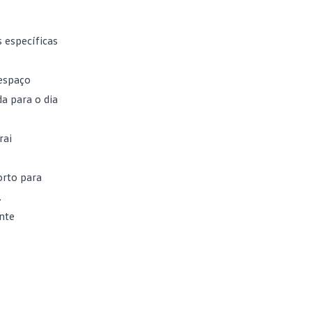
 específicas
 espaço
da para o dia
rai
orto para
.
nte