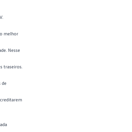
V.
 o melhor
ade. Nesse
 traseiros.
s de
creditarem
rada