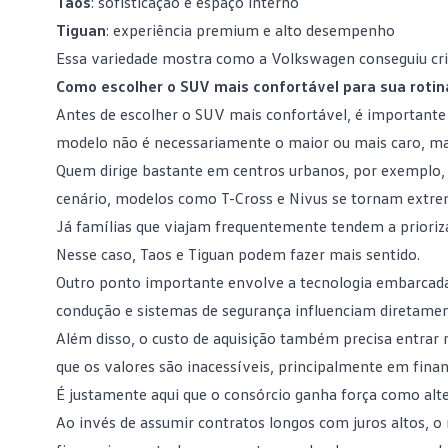
Taos
: sofisticação e espaço interno
Tiguan
: experiência premium e alto desempenho
Essa variedade mostra como a Volkswagen conseguiu criar
Como escolher o SUV mais confortável para sua rotin
Antes de escolher o SUV mais confortável, é importante a
modelo não é necessariamente o maior ou mais caro, mas
Quem dirige bastante em centros urbanos, por exemplo, 
cenário, modelos como T-Cross e Nivus se tornam extre
Já famílias que viajam frequentemente tendem a prioriza
Nesse caso, Taos e Tiguan podem fazer mais sentido.
Outro ponto importante envolve a tecnologia embarcada. H
condução e sistemas de segurança influenciam diretament
Além disso, o custo de aquisição também precisa entrar 
que os valores são inacessíveis, principalmente em fina
É justamente aqui que o
consórcio
ganha força como alter
Ao invés de assumir contratos longos com juros altos, 