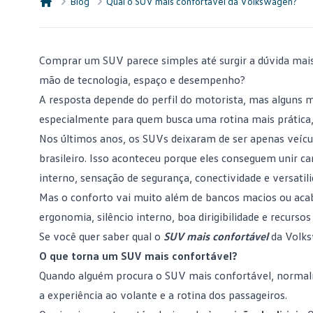
Blog
Qual o SUV mais confortável da Volkswagen?
Consórcio Embracon
Comprar um SUV
parece simples até surgir a dúvida mai
mão de tecnologia, espaço e desempenho?
A resposta depende do perfil do motorista, mas alguns
m
especialmente para quem busca uma rotina mais prática,
Nos últimos anos, os SUVs deixaram de ser apenas veíc
brasileiro. Isso aconteceu porque eles conseguem unir car
interno, sensação de segurança, conectividade e versatili
Mas o conforto vai muito além de bancos macios ou acab
ergonomia, silêncio interno, boa dirigibilidade e recurs
Se você quer saber qual o
SUV mais confortável
da Volks
O que torna um SUV mais confortável?
Quando alguém procura o SUV mais confortável, norma
a experiência ao volante e a rotina dos passageiros.