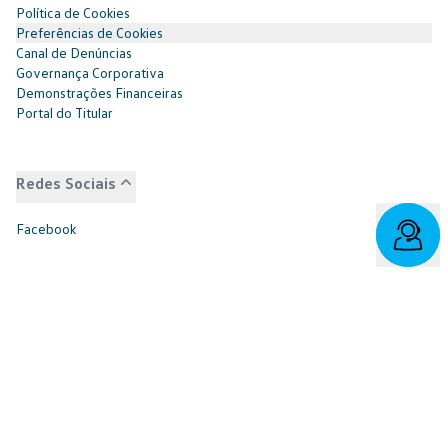
Política de Cookies
Preferências de Cookies
Canal de Denúncias
Governança Corporativa
Demonstrações Financeiras
Portal do Titular
Redes Sociais
Facebook
SAC: 0800 817 6566 | 3003-7376 -
relacionamento@cnvw.com.br
| Deficiente auditivo/fala:
0800 886 0006