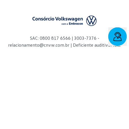
SAC: 0800 817 6566 | 3003-7376 -
relacionamento@cnvw.com.br
| Deficiente auditivo/fala:
0800 886 0006
Ouvidoria¹: 3003-7368 e 0800 721 7868 -
ouvidoria@cnvw.com.br
© Volkswagen Financial Services
2026
O Consórcio Volkswagen é administrado pela Embracon
Administradora de Consórcios Ltda.
COMUNICADO:
O Consórcio Volkswagen - Administradora de