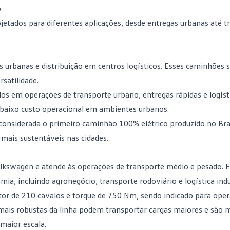
.
etados para diferentes aplicações, desde entregas urbanas até t
 urbanas e distribuição em centros logísticos. Esses caminhões 
satilidade.
os em operações de transporte urbano, entregas rápidas e logísti
 e baixo custo operacional em ambientes urbanos.
 considerada o primeiro caminhão 100% elétrico produzido no Bras
mais sustentáveis nas cidades.
lkswagen e atende às operações de transporte médio e pesado. E
ia, incluindo agronegócio, transporte rodoviário e logística indus
or de 210 cavalos e torque de 750 Nm, sendo indicado para ope
 mais robustas da linha podem transportar cargas maiores e são 
 maior escala.