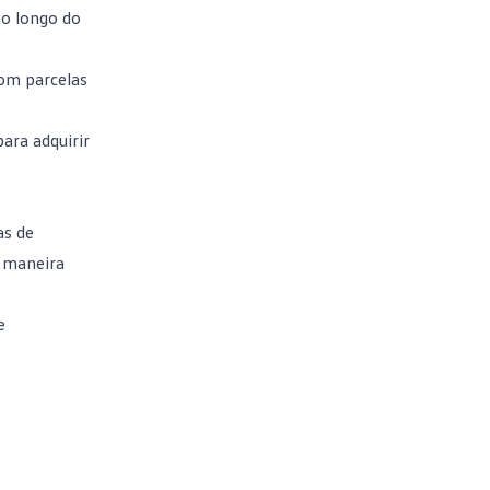
ao longo do
com parcelas
ara adquirir
as de
e maneira
e