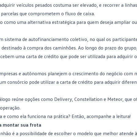
quirir veículos pesados costuma ser elevado, e recorrer a linhas
s e parcelas que comprometem o fluxo de caixa.
o como uma alternativa estratégica para quem deseja ampliar o
m sistema de autofinanciamento coletivo, no qual os participant
estinado à compra dos caminhões. Ao longo do prazo do grupo,
 recebem uma
carta de crédito
que pode ser utilizada para adquirir 
 empresas e autônomos planejem o crescimento do negócio com 
 um consórcio pode utilizar a carta de crédito para adquirir difer
tálogo reúne opções como Delivery, Constellation e Meteor, que 
 operação.
 e como ela funciona na prática? Então, acompanhe a leitura!
 montar sua frota
nhão é a possibilidade de escolher o modelo que melhor atende 