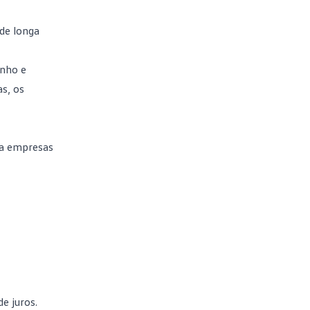
de longa
enho e
s, os
ra empresas
e juros.