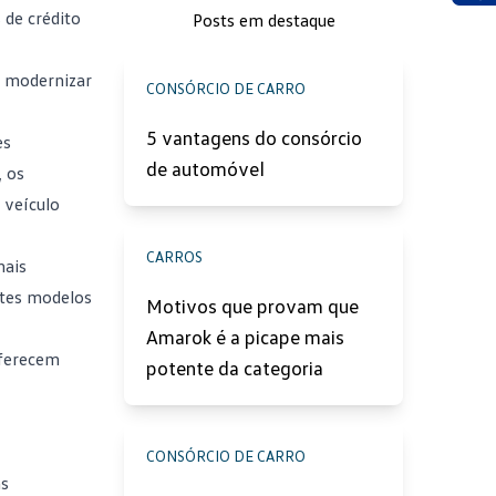
Ace
 de crédito
Posts em destaque
u modernizar
CONSÓRCIO DE CARRO
5 vantagens do consórcio
es
de automóvel
 os
o veículo
CARROS
mais
entes modelos
Motivos que provam que
Amarok é a picape mais
oferecem
potente da categoria
CONSÓRCIO DE CARRO
às