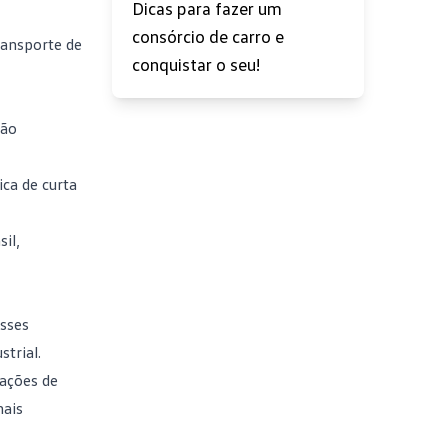
Dicas para fazer um
consórcio de carro e
ransporte de
conquistar o seu!
são
ca de curta
il,
sses
trial.
rações de
mais