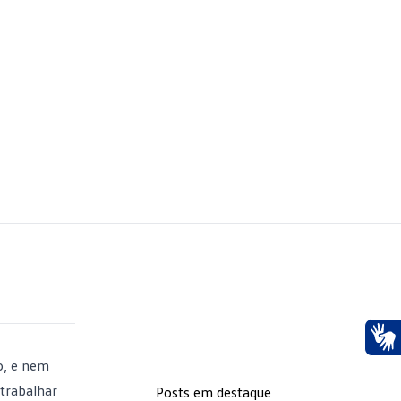
Ace
o, e nem
 trabalhar
Posts em destaque