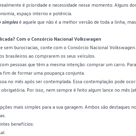
e realmente é prioridade e necessidade nesse momento. Alguns do
nomia, espaço interno e potência.
o simples
é aquele que não é a melhor versão de toda a linha, mas
icada? Com o Consórcio Nacional Volkswagen
e sem burocracias, conte com o
Consórcio Nacional Volkswagen
s brasileiros ao comprarem os seus veículos.
s com pessoas que têm a mesma intenção:
comprar um carro
. Par
a fim de formar uma poupança conjunta.
soa no mês após ser contemplada. Essa contemplação pode ocor
 obrigatória. Por isso, nem sempre é feito algum
lance
no mês (a
opções mais simples para a sua garagem. Ambos são destaques n
as.
ntes benefícios:
al.