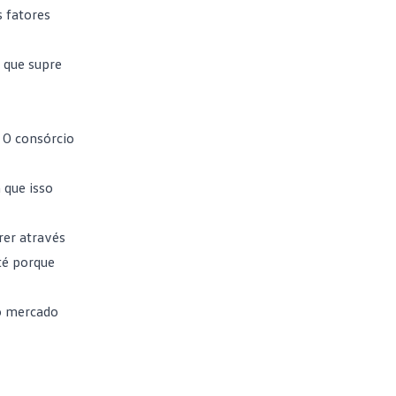
s fatores
 que supre
. O consórcio
a que isso
rer através
té porque
o mercado