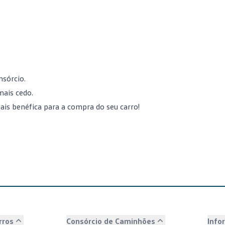
nsórcio.
mais cedo.
is benéfica para a compra do seu carro!
rros
Consórcio de Caminhões
Info