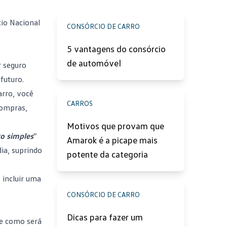
io Nacional
CONSÓRCIO DE CARRO
5 vantagens do consórcio
de automóvel
r seguro
futuro.
arro, você
CARROS
compras,
Motivos que provam que
ro simples
”
Amarok é a picape mais
ia, suprindo
potente da categoria
 incluir uma
CONSÓRCIO DE CARRO
Dicas para fazer um
ne como será