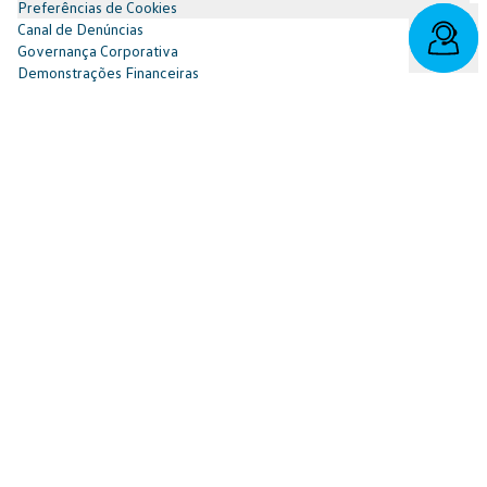
Preferências de Cookies
Canal de Denúncias
Governança Corporativa
Demonstrações Financeiras
Portal do Titular
Redes Sociais
Facebook
SAC: 0800 817 6566 | 3003-7376 -
relacionamento@cnvw.com.br
| Deficiente auditivo/fala:
0800 886 0006
Ouvidoria¹: 3003-7368 e 0800 721 7868 -