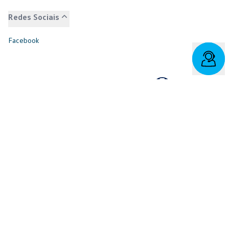
Redes Sociais
Facebook
SAC: 0800 817 6566 | 3003-7376 -
relacionamento@cnvw.com.br
| Deficiente auditivo/fala:
0800 886 0006
Ouvidoria¹: 3003-7368 e 0800 721 7868 -
ouvidoria@cnvw.com.br
© Volkswagen Financial Services
2026