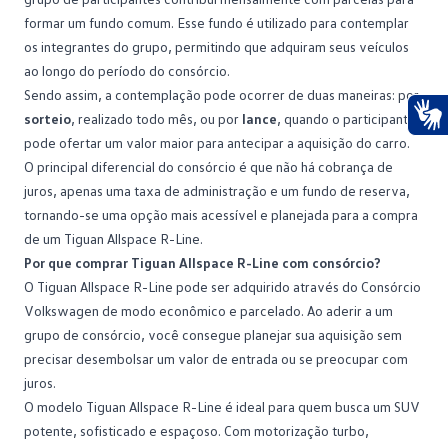
formar um fundo comum. Esse fundo é utilizado para contemplar
os integrantes do grupo, permitindo que adquiram seus veículos
ao longo do período do consórcio.
Sendo assim, a
contemplação
pode ocorrer de duas maneiras: por
sorteio
, realizado todo mês, ou por
lance
, quando o participante
Ace
pode ofertar um valor maior para antecipar a aquisição do carro.
O principal diferencial do consórcio é que não há cobrança de
juros, apenas uma taxa de administração e um
fundo de reserva
,
tornando-se uma opção mais acessível e planejada para a compra
de um Tiguan Allspace R-Line.
Por que comprar Tiguan Allspace R-Line com consórcio?
O Tiguan Allspace R-Line pode ser adquirido através do
Consórcio
Volkswagen
de modo econômico e parcelado. Ao aderir a um
grupo de consórcio, você consegue planejar sua aquisição sem
precisar desembolsar um valor de entrada ou se preocupar com
juros.
O modelo Tiguan Allspace R-Line é ideal para quem busca um SUV
potente, sofisticado e espaçoso. Com motorização turbo,