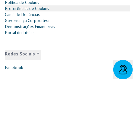
Política de Cookies
Preferências de Cookies
Canal de Denúncias
Governança Corporativa
Demonstrações Financeiras
Portal do Titular
Redes Sociais
Facebook
SAC: 0800 817 6566 | 3003-7376 -
relacionamento@cnvw.com.br
| Deficiente auditivo/fala:
0800 886 0006
Ouvidoria¹: 3003-7368 e 0800 721 7868 -