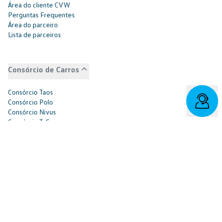
Área do cliente CVW
Perguntas Frequentes
Área do parceiro
Lista de parceiros
Consórcio de Carros
Consórcio Taos
Consórcio Polo
Consórcio Nivus
Consórcio T-Cross
Consórcio Virtus
Consórcio Saveiro
Consórcio Tiguan
Consórcio Amarok
Consórcio Jetta
Consórcio Tera
Consórcio ID.4
Consórcio ID.Buzz