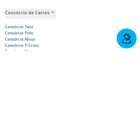
Consórcio de Carros
Consórcio Taos
Consórcio Polo
Consórcio Nivus
Consórcio T-Cross
Consórcio Virtus
Consórcio Saveiro
Consórcio Tiguan
Consórcio Amarok
Consórcio Jetta
Consórcio Tera
Consórcio ID.4
Consórcio ID.Buzz
Consórcio de Caminhões
Consórcio Constellation
Consórcio Delivery